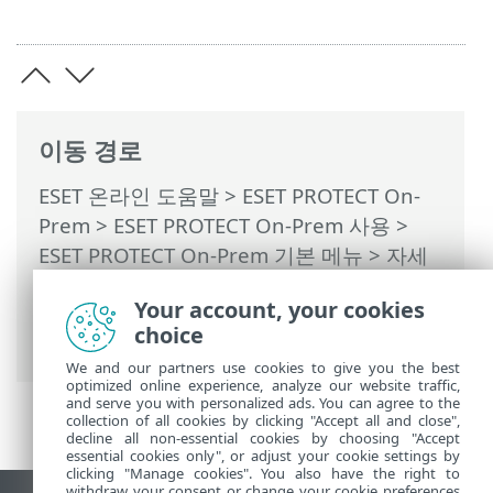
이동 경로
ESET 온라인 도움말
>
ESET PROTECT On-
Prem
>
ESET PROTECT On-Prem 사용
>
ESET PROTECT On-Prem 기본 메뉴
> 자세
히 >
구독 관리
> ESET PROTECT Hub, ESET
Your account, your cookies
Business Account 또는 ESET MSP
choice
Administrator 계정에 로그인
We and our partners use cookies to give you the best
optimized online experience, analyze our website traffic,
and serve you with personalized ads. You can agree to the
collection of all cookies by clicking "Accept all and close",
decline all non-essential cookies by choosing "Accept
essential cookies only", or adjust your cookie settings by
clicking "Manage cookies". You also have the right to
withdraw your consent or change your cookie preferences