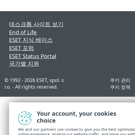
데스크톱 사이트 보기
End of Life
ESET 지식 베이스
ESET 포럼
ESET Status Portal
국가별 지원
© 1992 - 2026 ESET, spol. s
쿠키 관리
r.o. - All rights reserved.
쿠키 정책
Your account, your cookies
choice
We and our partners use cookies to give you the best optimize
online experience, analyze our website traffic, and serve you wit