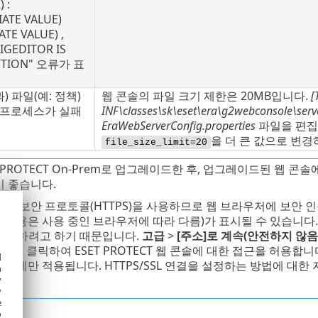
 :
IATE VALUE)
TE VALUE) ,
IGEDITOR IS
CTION" 오류가 표
) 파일(예: 정책)
웹 콘솔의 파일 크기 제한은 20MB입니다.
[
 프로세스가 실패
INF\classes\sk\eset\era\g2webconsole\serv
EraWebServerConfig.properties
파일을 편집
을 더 큰 값으로 변경
file_size_limit=20
T PROTECT On-Prem로 업그레이드한 후, 업그레이드된 웹 
이 좋습니다.
솔은 보안 프로토콜(HTTPS)을 사용하므로 웹 브라우저에 보안 
 내용은 사용 중인 브라우저에 따라 다름)가 표시될 수 있습니
 확인하려고 하기 때문입니다.
고급
>
[주소]로 계속(안전하지 않음
efox)을 클릭하여 ESET PROTECT 웹 콘솔에 대한 접근을 허용합니
d
경우에만 적용됩니다. HTTPS/SSL 연결을 설정하는 방법에 대한 
h
y
y
e
o