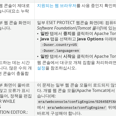
웹 콘솔이 제대로
지원되는 웹 브라우저
를 사용 중인지 확인
습니다(요소 누락
부 웹 콘솔 화면이
일부 ESET PROTECT 웹콘솔 화면(예: 
습니다.
Software Foundation\[Tomcat 폴더]\
에 있
일반
탭에서
중지
를 클릭하여 Apache T
•
Java
탭을 선택하고
Java Options
아래에
•
-Duser.country=US
-Duser.language=en
일반
탭에서
시작
을 클릭하여 Apache T
•
드하는 데는 시간
웹 콘솔에서 대규모 개체 집합을 처리하려면
니다. 많은 수의 개
설정
을 참조하십시오.
면 콘솔이 충돌합
부 화면이 올바르
이 문제는 일부 웹 콘솔 모듈이 로드되지 
않고 오류가 표시
다. 개별 웹 콘솔 모듈(Apache Tomcat
 들어, 정책을 편집
습니다(예:
R WHILE
era/webconsole/configEngine/02645EFC6
G
에서
뒤에
era/webconsole/configEngine/
ION EDITOR.:
바르게 구성해야 합니다.