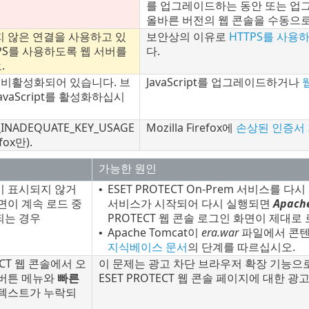
를 업그레이드하는 동안 또는 업그
올바른 버전의 웹 콘솔을 수동으
 않은 연결을 사용하고 있
보안상의 이유로
HTTPS를 사용하
TPS를 사용하도록 웹 서버를
다.
.
pt가 비활성화되어 있습니다. 브
JavaScript를 업그레이드하거나
vaScript를 활성화하십시
_INADEQUATE_KEY_USAGE
Mozilla Firefox에
손상된 인증서
efox만).
가능한 원인
이 표시되지 않거
ESET PROTECT On-Prem 서비스를 
•
면이 계속 로드 중
서비스가 시작되어 다시 실행되면
Apach
되는 경우
PROTECT 웹 콘솔 로그인 화면이 제대로
Apache Tomcat이
era.war
파일에서 콘텐츠
•
지식베이스 문서
의 단계를 따르십시오.
TECT 웹 콘솔에서 오
이 문제는 광고 차단 브라우저 확장 기능으로
 버튼 메뉴와
빠른
ESET PROTECT 웹 콘솔 페이지에 대한
텍스트가 누락되