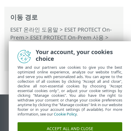
이동 경로
ESET 온라인 도움말
>
ESET PROTECT On-
Prem
>
ESET PROTECT On-Prem 사용
>
ESET PROTECT On-Prem 기본 메뉴
> 자세
Your account, your cookies
히 >
동적 그룹 템플릿
> ESET PROTECT On-
choice
Prem를 자동화하는 방법
We and our partners use cookies to give you the best
optimized online experience, analyze our website traffic,
and serve you with personalized ads. You can agree to the
collection of all cookies by clicking "Accept all and close",
decline all non-essential cookies by choosing "Accept
essential cookies only", or adjust your cookie settings by
clicking "Manage cookies". You also have the right to
withdraw your consent or change your cookie preferences
anytime by clicking the "Manage cookies" link in our website
데스크톱 사이트 보기
footer or in your account settings (if available). For more
End of Life
information, see our
Cookie Policy
.
ESET 지식 베이스
ACCEPT ALL AND CLOSE
ESET 포럼