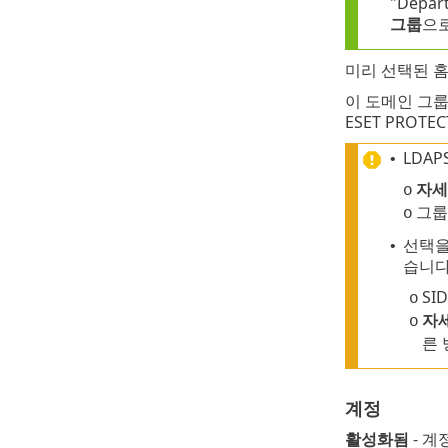
"Depa
그룹
으로
미리 선택된 홈
이 도메인 그
ESET PRO
LDA
•
자세
o
그룹
o
선택을
•
습니다
SI
o
자
o
른 
계정
활성화됨
- 계