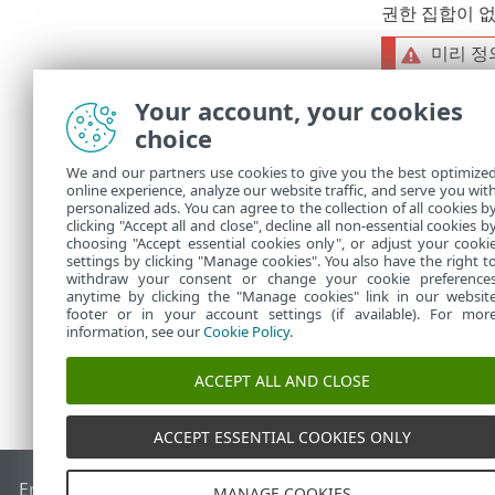
권한 집합이 없
미리 정
사용자는 
Your account, your cookies
choice
요약
We and our partners use cookies to give you the best optimize
이 사용자에 
online experience, analyze our website traffic, and serve you wit
personalized ads. You can agree to the collection of all cookies b
사용자는 처음
clicking "Accept all and close", decline all non-essential cookies b
choosing "Accept essential cookies only", or adjust your cooki
settings by clicking "Manage cookies". You also have the right t
withdraw your consent or change your cookie preference
anytime by clicking the "Manage cookies" link in our websit
footer or in your account settings (if available). For mor
information, see our
Cookie Policy
.
ACCEPT ALL AND CLOSE
ACCEPT ESSENTIAL COOKIES ONLY
End of Life
ESET 지식 베이스
ESET 포럼
ESET Status Portal
국
MANAGE COOKIES