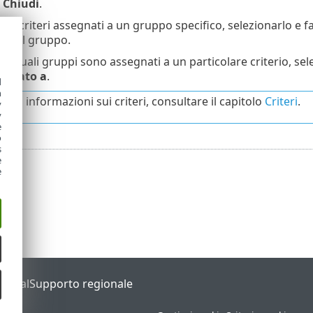
u
Chiudi
.
re i criteri assegnati a un gruppo specifico, selezionarlo e f
ati al gruppo.
re quali gruppi sono assegnati a un particolare criterio, selez
plicato a
.
d
h
riori informazioni sui criteri, consultare il capitolo
Criteri
.
y
y
e
o
s
e
e
Portal
Supporto regionale