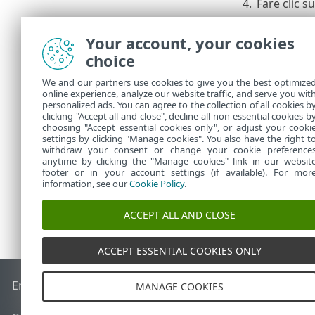
4.
Fare clic s
Per visualizza
Your account, your cookies
criteri assegn
choice
Per visualizza
dettagli
>
Ap
We and our partners use cookies to give you the best optimize
online experience, analyze our website traffic, and serve you wit
per ulte
personalized ads. You can agree to the collection of all cookies b
clicking "Accept all and close", decline all non-essential cookies b
choosing "Accept essential cookies only", or adjust your cooki
settings by clicking "Manage cookies". You also have the right t
withdraw your consent or change your cookie preference
anytime by clicking the "Manage cookies" link in our websit
footer or in your account settings (if available). For mor
information, see our
Cookie Policy
.
ACCEPT ALL AND CLOSE
ACCEPT ESSENTIAL COOKIES ONLY
End of Life
ESET Knowledge Base
Forum ESET
ESET Status 
MANAGE COOKIES