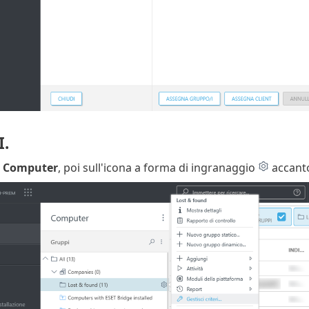
I.
u
Computer
, poi sull'icona a forma di ingranaggio
accanto