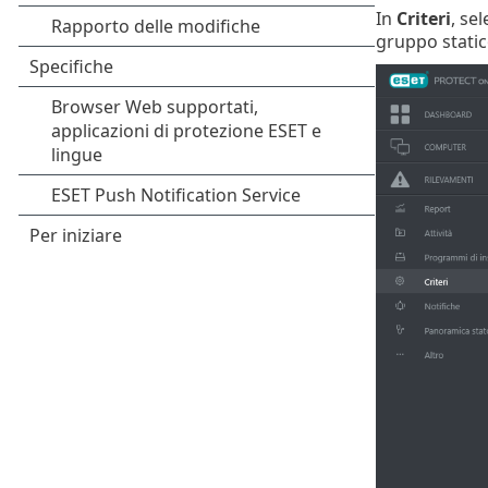
In
Criteri
, se
gruppo statico