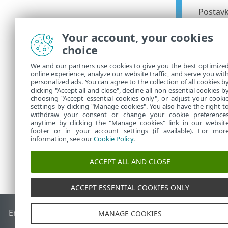
Postav
Pri
•
Your account, your cookies
Ukl
•
choice
We and our partners use cookies to give you the best optimize
Otklanja
online experience, analyze our website traffic, and serve you wit
personalized ads. You can agree to the collection of all cookies b
Ako imate po
clicking "Accept all and close", decline all non-essential cookies b
choosing "Accept essential cookies only", or adjust your cooki
settings by clicking "Manage cookies". You also have the right t
withdraw your consent or change your cookie preference
anytime by clicking the "Manage cookies" link in our websit
footer or in your account settings (if available). For mor
information, see our
Cookie Policy
.
ACCEPT ALL AND CLOSE
ACCEPT ESSENTIAL COOKIES ONLY
End of Life
ESET-ova baza znanja
ESET-ov forum
ESET Statu
MANAGE COOKIES