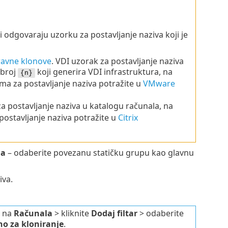
dgovaraju uzorku za postavljanje naziva koji je
avne klonove
. VDI uzorak za postavljanje naziva
 broj
koji generira VDI infrastruktura, na
{n}
ma za postavljanje naziva potražite u
VMware
a postavljanje naziva u katalogu računala, na
postavljanje naziva potražite u
Citrix
la
– odaberite povezanu statičku grupu kao glavnu
iva.
e na
Računala
> kliknite
Dodaj filtar
> odaberite
no za kloniranje
.