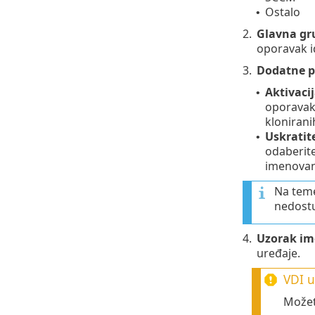
Ostalo
•
2.
Glavna gr
oporavak i
3.
Dodatne p
Aktivaci
•
oporavak 
klonirani
Uskratit
•
odaberite
imenovanj
Na teme
nedost
4.
Uzorak im
uređaje.
VDI u
Možet