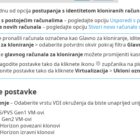
dnu od opcija
postupanja s identitetom kloniranih račun
 s postojećim računalima
– pogledajte opciju
Usporedi s p
e novih računala
– pogledajte opciju
Stvori novo računalo 
e pronašli računala označena kao Glavno za kloniranje, idit
za kloniranje
> odaberite potvrdni okvir pokraj filtra
Glav
ke
glavnog računala za kloniranje
možete promijeniti kasn
lagodite postavke tako da kliknete ikonu
zupčanika na pl
onite postavke tako da kliknete
Virtualizacija
>
Ukloni ozn
e postavke
enje
– Odaberite vrstu VDI okruženja da biste unaprijed uni
CS/PVS Gen1 VM-ovi
S Gen2 VM-ovi
Horizon povezani klonovi
orizon izravni klonovi