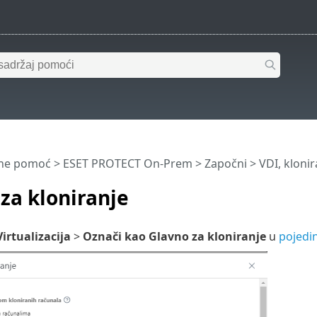
ine pomoć
>
ESET PROTECT On-Prem
>
Započni
>
VDI, klonir
za kloniranje
Virtualizacija
>
Označi kao Glavno za kloniranje
u
pojedi