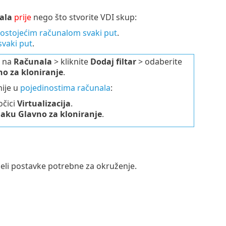
ala
prije
nego što stvorite VDI skup:
ostojećim računalom svaki put
.
svaki put
.
e na
Računala
> kliknite
Dodaj filtar
> odaberite
no za kloniranje
.
ije u
pojedinostima računala
:
očici
Virtualizacija
.
aku Glavno za kloniranje
.
jeli postavke potrebne za okruženje.