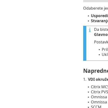
Odaberete je
Usporedi
•
Stvaranj
•
Da bist
Glavno 
Postav
Pri
•
Ukl
•
Napredn
1.
VDI okruž
Citrix M
•
Citrix PV
•
Omnissa 
•
Omnissa H
•
SCCM
•