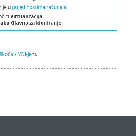
ije u
pojedinostima računala
:
očici
Virtualizacija
.
aku Glavno za kloniranje
.
eškoća s VDI-jem
.