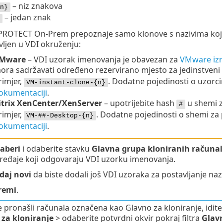
– niz znakova
n}
– jedan znak
PROTECT On-Prem prepoznaje samo klonove s nazivima koji o
vljen u VDI okruženju:
Mware
– VDI uzorak imenovanja je obavezan za
VMware izr
ora sadržavati određeno rezervirano mjesto za jedinstveni
rimjer,
. Dodatne pojedinosti o uzorci
VM-instant-clone-{n}
okumentaciji
.
itrix XenCenter/XenServer
– upotrijebite hash
u shemi z
#
rimjer,
. Dodatne pojedinosti o shemi za 
VM-##-Desktop-{n}
okumentaciji
.
aberi
i odaberite stavku
Glavna grupa kloniranih računa
ređaje koji odgovaraju VDI uzorku imenovanja.
daj novi
da biste dodali još VDI uzoraka za postavljanje naz
remi
.
e pronašli računala označena kao Glavno za kloniranje, idit
za kloniranje
> odaberite potvrdni okvir pokraj filtra
Glav