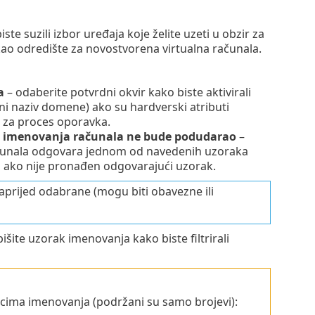
te suzili izbor uređaja koje želite uzeti u obzir za
kao odredište za novostvorena virtualna računala.
a
– odaberite potvrdni okvir kako biste aktivirali
ni naziv domene) ako su hardverski atributi
i za proces oporavka.
rak imenovanja računala ne bude podudarao
–
računala odgovara jednom od navedenih uzoraka
ti ako nije pronađen odgovarajući uzorak.
rijed odabrane (mogu biti obavezne ili
pišite uzorak imenovanja kako biste filtrirali
rcima imenovanja (podržani su samo brojevi):