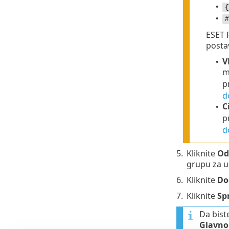
•
{
•
#
ESET 
posta
V
•
m
p
d
C
•
p
d
5.
Kliknite
Od
grupu za u
6.
Kliknite
Do
7.
Kliknite
Sp
Da bist
Glavno 