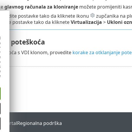
ke
glavnog računala za kloniranje
možete promijeniti kasn
lagodite postavke tako da kliknete ikonu
zupčanika na pl
onite postavke tako da kliknete
Virtualizacija
>
Ukloni ozn
d
nje poteškoća
h
y
teškoća s VDI klonom, provedite
korake za otklanjanje pot
y
e
o
s
e
e
s Portal
Regionalna podrška