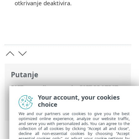
otkrivanje deaktivira.
Putanje
ESET-ova online pomoć
>
ESET PROTECT
On-Prem
>
Započni
>
VDI, kloniranje i
Your account, your cookies
otkrivanje hardvera
> Identifikacija
choice
hardvera
We and our partners use cookies to give you the best
optimized online experience, analyze our website traffic,
and serve you with personalized ads. You can agree to the
collection of all cookies by clicking "Accept all and close",
decline all non-essential cookies by choosing "Accept
essential cookies only", or adjust your cookie settings by