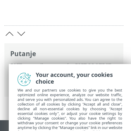
Putanje
ESET-ova online pomoć
>
ESET PROTECT
On-Prem
>
Započni
>
Instalacija ESET
Your account, your cookies
Management agenta
> Dodavanje
choice
računala pomoću RD Sensora
We and our partners use cookies to give you the best
optimized online experience, analyze our website traffic,
and serve you with personalized ads. You can agree to the
collection of all cookies by clicking "Accept all and close",
decline all non-essential cookies by choosing "Accept
essential cookies only", or adjust your cookie settings by
clicking "Manage cookies". You also have the right to
withdraw your consent or change your cookie preferences
anytime by clicking the "Manage cookies" link in our website