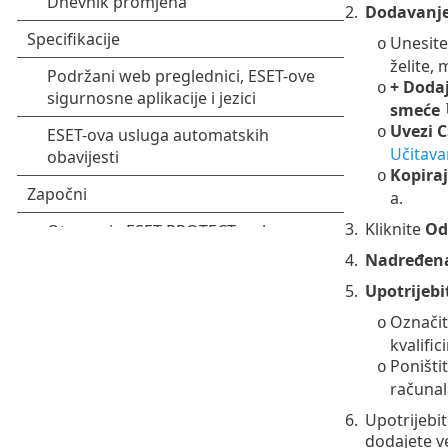
2.
Dodavanje
Unesit
o
želite, 
+ Dodaj
o
smeće
Uvezi 
o
Učitava
Kopirajt
o
a.
3.
Kliknite
Od
4.
Nadređen
5.
Upotrijebi
Označit
o
kvalifi
Poništi
o
računal
6.
Upotrijebi
dodajete v