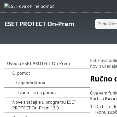
ESET PROTECT On-Prem
ESET-ova onl
novih uređaj
Ručno 
Ova vam funkc
Kartica
Raču
1.
Da biste do
ikonu zup