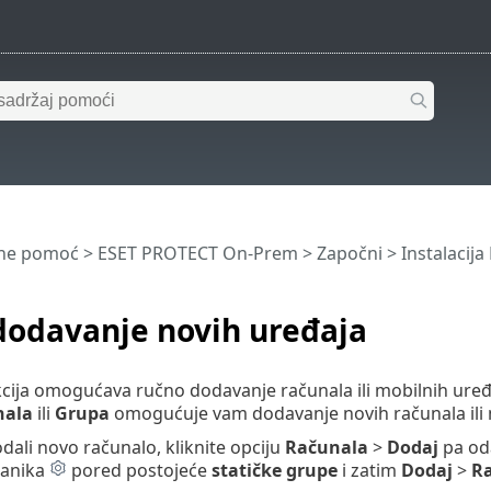
ine pomoć
>
ESET PROTECT On-Prem
>
Započni
>
Instalacij
a
dodavanje novih uređaja
ija omogućava ručno dodavanje računala ili mobilnih uređaj
nala
ili
Grupa
omogućuje vam dodavanje novih računala ili 
dali novo računalo, kliknite opciju
Računala
>
Dodaj
pa od
čanika
pored postojeće
statičke grupe
i zatim
Dodaj
>
R