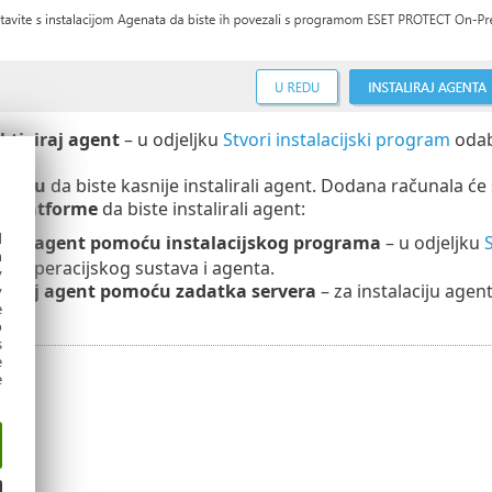
ktiviraj agent
– u odjeljku
Stvori instalacijski program
odabe
 redu
da biste kasnije instalirali agent. Dodana računala će 
i platforme
da biste instalirali agent:
d
iraj agent pomoću instalacijskog programa
– u odjeljku
S
h
cije operacijskog sustava i agenta.
y
aliraj agent pomoću zadatka servera
– za instalaciju agen
y
e
o
s
e
e