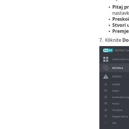
Pitaj p
•
nastavk
Presko
•
Stvori
•
Premje
•
7.
Kliknite
Do