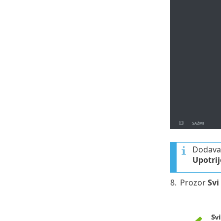
Dodavan
Upotrij
8.
Prozor
Svi