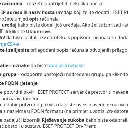
 računala
– možete upotrijebiti nekoliko opcija:
e
IP adresu
ili
naziv hosta
uređaja koji želite dodati i ESET
možete unijeti
opis
računala.
 uređaj
kako biste dodali još uređaja. Ako želite izbrisati r
ili kliknite
Ukloni sve
.
CSV
da biste učitali
.csv
datoteku s popisom računala za dodava
nje CSV-a
.
e i zalijepite
prilagođeni popis računala odvojenih prilago
aberi oznake
da biste
dodijelili oznake
.
a grupa
– odaberite postojeću nadređenu grupu pa kliknit
te FQDN rješenje
:
e potvrdni okvir i ESET PROTECT server će pretvoriti navede
cirani naziv domene.
te odabir potvrdnog okvira da biste uvezli navedene nazive 
a s nazivima u FQDN formatu (na primjer, uvoz iz
.csv
datote
te padajući izbornik
Rješavanje sukoba
kako biste odabrali
eć postoji u sustavu ESET PROTECT On-Prem: