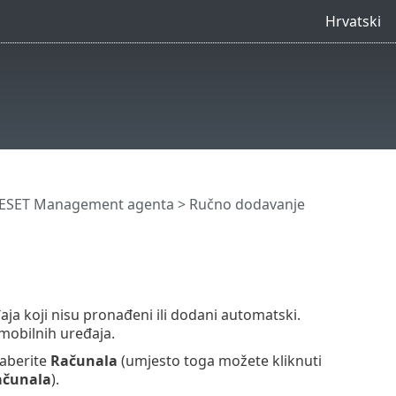
Hrvatski
a ESET Management agenta
> Ručno dodavanje
a koji nisu pronađeni ili dodani automatski.
mobilnih uređaja.
aberite
Računala
(umjesto toga možete kliknuti
ačunala
).