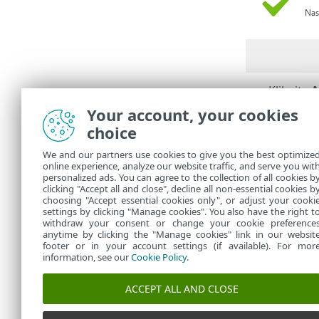
Kliknite
A
•
agenta.
Your account, your cookies
Kliknite
U
•
choice
Modul
We and our partners use cookies to give you the best optimize
Aktiv
o
online experience, analyze our website traffic, and serve you wit
instala
personalized ads. You can agree to the collection of all cookies b
Inst
clicking "Accept all and close", decline all non-essential cookies b
o
choosing "Accept essential cookies only", or adjust your cooki
settings by clicking "Manage cookies". You also have the right t
withdraw your consent or change your cookie preference
anytime by clicking the "Manage cookies" link in our websit
footer or in your account settings (if available). For mor
information, see our
Cookie Policy
.
ACCEPT ALL AND CLOSE