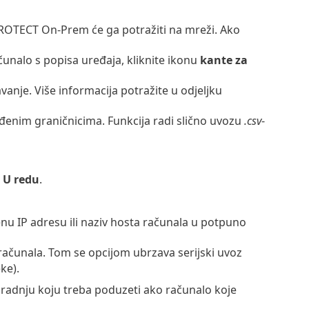
 PROTECT On-Prem će ga potražiti na mreži. Ako
ačunalo s popisa uređaja, kliknite ikonu
kante za
nje. Više informacija potražite u odjeljku
đenim graničnicima. Funkcija radi slično uvozu
.csv
-
e
U redu
.
nu IP adresu ili naziv hosta računala u potpuno
računala. Tom se opcijom ubrzava serijski uvoz
ke).
 radnju koju treba poduzeti ako računalo koje