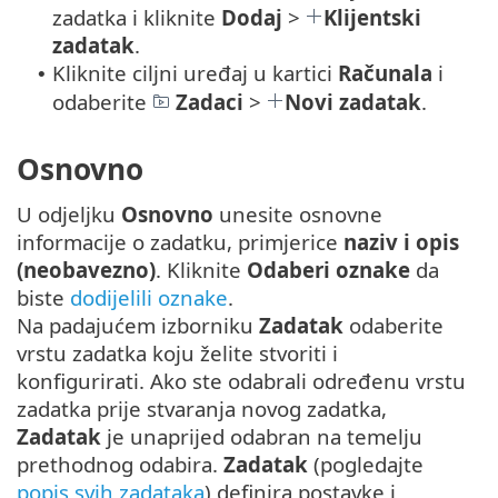
zadatka i kliknite
Dodaj
>
Klijentski
zadatak
.
Kliknite ciljni uređaj u kartici
Računala
i
•
odaberite
Zadaci
>
Novi zadatak
.
Osnovno
U odjeljku
Osnovno
unesite osnovne
informacije o zadatku, primjerice
naziv i opis
(neobavezno)
. Kliknite
Odaberi oznake
da
biste
dodijelili oznake
.
Na padajućem izborniku
Zadatak
odaberite
vrstu zadatka koju želite stvoriti i
konfigurirati. Ako ste odabrali određenu vrstu
zadatka prije stvaranja novog zadatka,
Zadatak
je unaprijed odabran na temelju
prethodnog odabira.
Zadatak
(pogledajte
popis svih zadataka
) definira postavke i