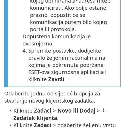
kojeg definirana IP adresa može
komunicirati. Ako polje ostane
prazno, dopustit će se
komunikacija putem bilo kojeg
porta ili protokola.
Dopuštena komunikacija je
dvosmjerna.
4.
Spremite postavke, dodijelite
pravilo željenim računalima na
kojima je pokrenuta podržana
ESET-ova sigurnosna aplikacija i
kliknite
Završi
.
Odaberite jednu od sljedećih opcija za
stvaranje novog klijentskog zadatka:
Kliknite
Zadaci
>
Novo ili Dodaj
>
•
Zadatak klijenta
.
Kliknite
Zadaci
> odaberite željenu vrstu
•