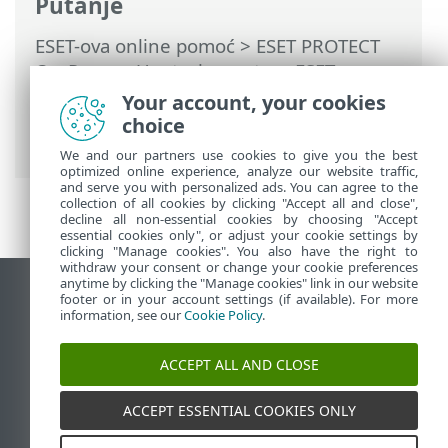
Putanje
ESET-ova online pomoć
>
ESET PROTECT
On-Prem
>
Upotreba sustava ESET
PROTECT On-Prem
>
ESET PROTECT On-
Your account, your cookies
Prem Glavni izbornik
>
Zadaci
>
Zadaci
choice
klijenta
> Izolacija računala s mreže
We and our partners use cookies to give you the best
optimized online experience, analyze our website traffic,
and serve you with personalized ads. You can agree to the
collection of all cookies by clicking "Accept all and close",
decline all non-essential cookies by choosing "Accept
essential cookies only", or adjust your cookie settings by
clicking "Manage cookies". You also have the right to
withdraw your consent or change your cookie preferences
anytime by clicking the "Manage cookies" link in our website
Prikaži stranicu za radnu površinu
footer or in your account settings (if available). For more
information, see our
Cookie Policy
.
End of Life
ESET-ova baza znanja
ACCEPT ALL AND CLOSE
ESET-ov forum
ESET Status Portal
ACCEPT ESSENTIAL COOKIES ONLY
Regionalna podrška