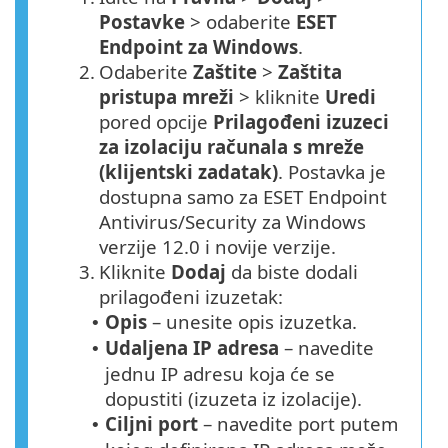
Postavke
> odaberite
ESET
Endpoint za Windows
.
2.
Odaberite
Zaštite
>
Zaštita
pristupa mreži
> kliknite
Uredi
pored opcije
Prilagođeni izuzeci
za izolaciju računala s mreže
(klijentski zadatak)
. Postavka je
dostupna samo za ESET Endpoint
Antivirus/Security za Windows
verzije 12.0 i novije verzije.
3.
Kliknite
Dodaj
da biste dodali
prilagođeni izuzetak:
Opis
– unesite opis izuzetka.
•
Udaljena IP adresa
– navedite
•
jednu IP adresu koja će se
dopustiti (izuzeta iz izolacije).
Ciljni port
– navedite port putem
•