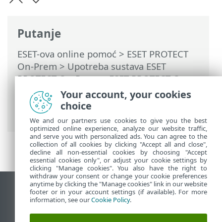
Putanje
ESET-ova online pomoć
>
ESET PROTECT
On-Prem
>
Upotreba sustava ESET
PROTECT On-Prem
>
ESET PROTECT On-
Prem Glavni izbornik
> Više >
Prava
Your account, your cookies
pristupa
>
Korisnici
> Dodajte mapiranu
choice
domensku sigurnosnu grupu
We and our partners use cookies to give you the best
optimized online experience, analyze our website traffic,
and serve you with personalized ads. You can agree to the
collection of all cookies by clicking "Accept all and close",
decline all non-essential cookies by choosing "Accept
essential cookies only", or adjust your cookie settings by
clicking "Manage cookies". You also have the right to
withdraw your consent or change your cookie preferences
anytime by clicking the "Manage cookies" link in our website
Prikaži stranicu za radnu površinu
footer or in your account settings (if available). For more
information, see our
Cookie Policy
.
End of Life
ESET-ova baza znanja