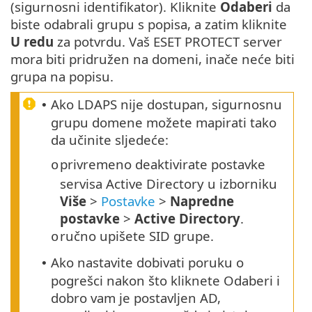
(sigurnosni identifikator). Kliknite
Odaberi
da
biste odabrali grupu s popisa, a zatim kliknite
U redu
za potvrdu. Vaš ESET PROTECT server
mora biti pridružen na domeni, inače neće biti
grupa na popisu.
Ako LDAPS nije dostupan, sigurnosnu
•
grupu domene možete mapirati tako
da učinite sljedeće:
privremeno deaktivirate postavke
o
servisa Active Directory u izborniku
Više
>
Postavke
>
Napredne
postavke
>
Active Directory
.
ručno upišete SID grupe.
o
Ako nastavite dobivati poruku o
•
pogrešci nakon što kliknete Odaberi i
dobro vam je postavljen AD,