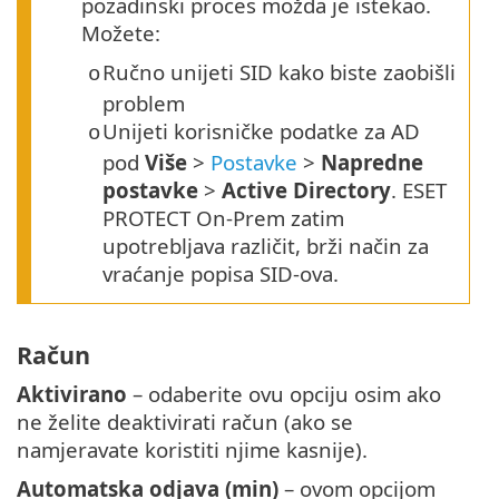
pozadinski proces možda je istekao.
Možete:
Ručno unijeti SID kako biste zaobišli
o
problem
Unijeti korisničke podatke za AD
o
pod
Više
>
Postavke
>
Napredne
postavke
>
Active Directory
. ESET
PROTECT On-Prem zatim
upotrebljava različit, brži način za
vraćanje popisa SID-ova.
Račun
Aktivirano
– odaberite ovu opciju osim ako
ne želite deaktivirati račun (ako se
namjeravate koristiti njime kasnije).
Automatska odjava (min)
– ovom opcijom