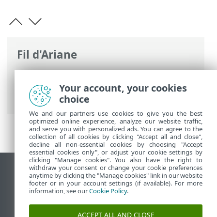
Fil d'Ariane
Aide en ligne d'ESET
>
ESET PROTECT On-
Prem
>
Démarrer
>
Console Web ESET
Your account, your cookies
PROTECT
> Paramètres utilisateur
choice
We and our partners use cookies to give you the best
optimized online experience, analyze our website traffic,
and serve you with personalized ads. You can agree to the
collection of all cookies by clicking "Accept all and close",
decline all non-essential cookies by choosing "Accept
essential cookies only", or adjust your cookie settings by
clicking "Manage cookies". You also have the right to
withdraw your consent or change your cookie preferences
Afficher le site pour ordinateur de bureau
anytime by clicking the "Manage cookies" link in our website
footer or in your account settings (if available). For more
End of Life
information, see our
Cookie Policy
.
Base de connaissances ESET
Forum ESET
ACCEPT ALL AND CLOSE