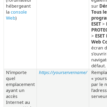
hébergeant
sur
Dé
la
console
Tous le
Web
)
progr
ESET
>
PROTE
>
ESET
Web Co
écran 
s’ouvri
naviga
défaut.
N’importe
https://yourservername/
Rempla
quel
« your
emplacement
par le
ayant un
l’adres
accès
serveu
Internet au