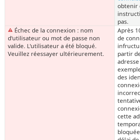
obtenir
instruct
pas.
Échec de la connexion : nom
Après 10
d'utilisateur ou mot de passe non
de conn
valide. L'utilisateur a été bloqué.
infruct
Veuillez réessayer ultérieurement.
partir 
adresse 
exemple,
des iden
connex
incorrec
tentativ
connexio
cette ad
tempor
bloquée
délai de