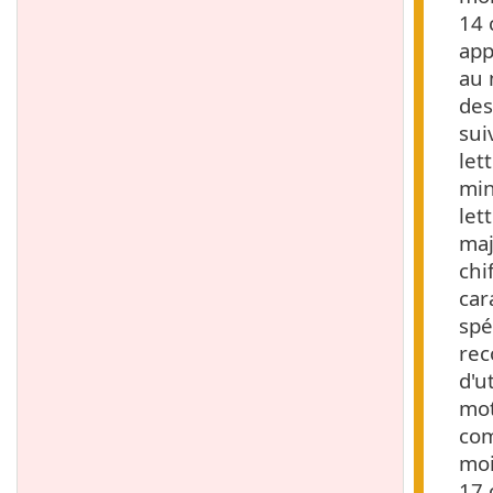
14 
app
au 
des
sui
let
min
let
maj
chi
car
spé
re
d'u
mot
com
mo
17 