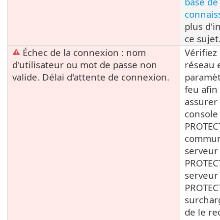
base de
connais
plus d'i
ce sujet
Échec de la connexion : nom
Vérifiez
d'utilisateur ou mot de passe non
réseau e
valide. Délai d'attente de connexion.
paramèt
feu afin
assurer 
console
PROTEC
communi
serveur
PROTECT.
serveur
PROTECT
surchar
de le r