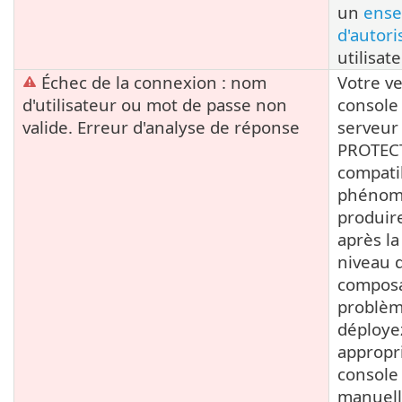
un
ens
d'autori
utilisate
Échec de la connexion : nom
Votre ve
d'utilisateur ou mot de passe non
console
valide. Erreur d'analyse de réponse
serveur
PROTECT
compati
phénom
produir
après la
niveau 
composan
problèm
déployez
appropri
console
manuel