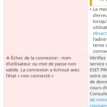
Le me
•
d'erre
lorsqu
utilisa
désact
l'admi
tente 
connec
Échec de la connexion : nom
Vérifiez
d'utilisateur ou mot de passe non
service
valide. La connexion a échoué avec
ESET PR
l'état « non connecté »
votre se
de donn
cours d'
Consult
de notr
connais