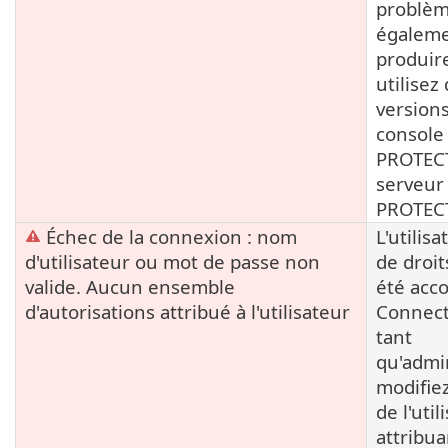
problèm
égaleme
produire
utilisez
versions
console
PROTECT
serveur
PROTEC
Échec de la connexion : nom
L'utilisa
d'utilisateur ou mot de passe non
de droit
valide. Aucun ensemble
été acco
d'autorisations attribué à l'utilisateur
Connect
tant
qu'admi
modifie
de l'uti
attribu