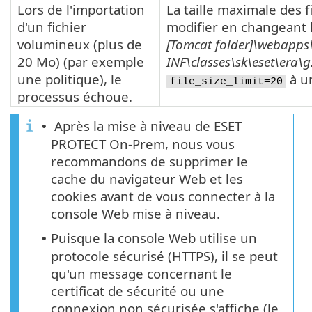
Lors de l'importation
La taille maximale des 
d'un fichier
modifier en changeant l
volumineux (plus de
[Tomcat folder]\webapps
20 Mo) (par exemple
INF\classes\sk\eset\era\
une politique), le
à un
file_size_limit=20
processus échoue.
Après la mise à niveau de ESET
•
PROTECT On-Prem, nous vous
recommandons de supprimer le
cache du navigateur Web et les
cookies avant de vous connecter à la
console Web mise à niveau.
Puisque la console Web utilise un
•
protocole sécurisé (HTTPS), il se peut
qu'un message concernant le
certificat de sécurité ou une
connexion non sécurisée s'affiche (le