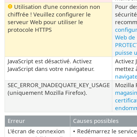
Utilisation d'une connexion non
Pour de
chiffrée ! Veuillez configurer le
sécurit
serveur Web pour utiliser le
recomm
protocole HTTPS
configur
Web de 
PROTECT
puisse u
JavaScript est désactivé. Activez
Activez 
JavaScript dans votre navigateur.
mettez à
navigat
SEC_ERROR_INADEQUATE_KEY_USAGE
Mozilla 
(uniquement Mozilla Firefox).
magasin
certifica
endom
Erreur
Causes possibles
L'écran de connexion
Redémarrez le servi
•