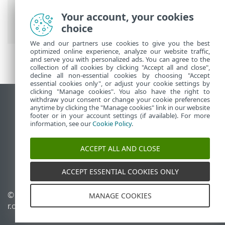
Prem
>
ESET PROTECT On-Prem Menu
principal
>
Politiques
> Attribuer une
Your account, your cookies
politique à un groupe
choice
We and our partners use cookies to give you the best
optimized online experience, analyze our website traffic,
and serve you with personalized ads. You can agree to the
collection of all cookies by clicking "Accept all and close",
decline all non-essential cookies by choosing "Accept
essential cookies only", or adjust your cookie settings by
clicking "Manage cookies". You also have the right to
withdraw your consent or change your cookie preferences
Afficher le site pour ordinateur de bureau
anytime by clicking the "Manage cookies" link in our website
footer or in your account settings (if available). For more
End of Life
information, see our
Cookie Policy
.
Base de connaissances ESET
Forum ESET
ACCEPT ALL AND CLOSE
ESET Status Portal
Assistance régionale
ACCEPT ESSENTIAL COOKIES ONLY
© 1992 - 2026 ESET, spol. s
Gérer les témoins
MANAGE COOKIES
r.o. - Tous droits réservés.
Politique relative aux
témoins