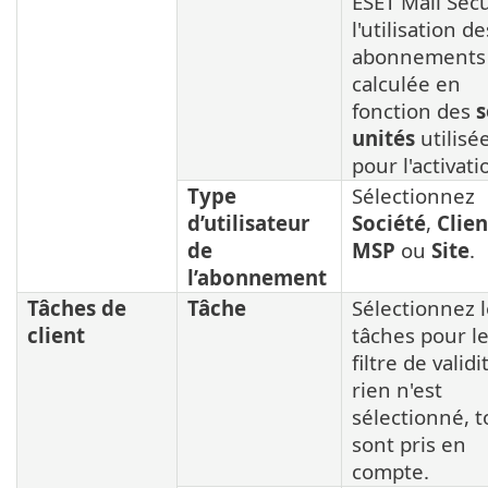
ESET Mail Secu
l'utilisation de
abonnements 
calculée en
fonction des
s
unités
utilisé
pour l'activati
Type
Sélectionnez
d’utilisateur
Société
,
Clien
de
MSP
ou
Site
.
l’abonnement
Tâches de
Tâche
Sélectionnez 
client
tâches pour l
filtre de validi
rien n'est
sélectionné, 
sont pris en
compte.