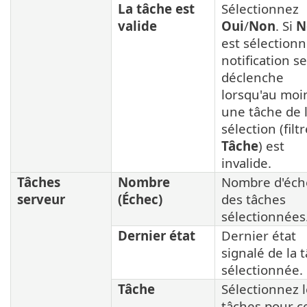
La tâche est
Sélectionnez
valide
Oui
/
Non
. Si
N
est sélectionn
notification se
déclenche
lorsqu'au moi
une tâche de 
sélection (filt
Tâche
) est
invalide.
Tâches
Nombre
Nombre d'éch
serveur
(Échec)
des tâches
sélectionnées
Dernier état
Dernier état
signalé de la 
sélectionnée.
Tâche
Sélectionnez 
tâches pour c