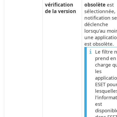
vérification
obsolète
est
de la version
sélectionnée, 
notification se
déclenche
lorsqu'au moi
une applicati
est obsolète.
Le filtre 
prend en
charge q
les
applicati
ESET pou
lesquelle
l'informa
est
disponibl
dans ESE