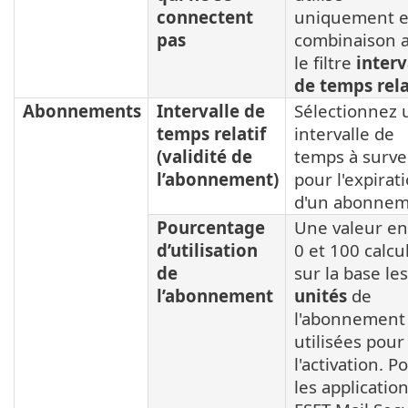
connectent
uniquement 
pas
combinaison 
le filtre
interv
de temps rela
Abonnements
Intervalle de
Sélectionnez 
temps relatif
intervalle de
(validité de
temps à survei
l’abonnement)
pour l'expirat
d'un abonnem
Pourcentage
Une valeur en
d’utilisation
0 et 100 calcu
de
sur la base les
l’abonnement
unités
de
l'abonnement
utilisées pour
l'activation. P
les applicatio