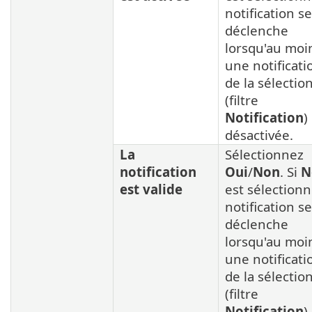
notification se
déclenche
lorsqu'au moi
une notificati
de la sélectio
(filtre
Notification
)
désactivée.
La
Sélectionnez
notification
Oui
/
Non
. Si
N
est valide
est sélectionn
notification se
déclenche
lorsqu'au moi
une notificati
de la sélectio
(filtre
Notification
)