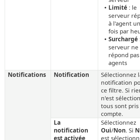
Limité
: le
•
serveur ré
à l'agent u
fois par he
Surchargé
•
serveur ne
répond pas
agents
Notifications
Notification
Sélectionnez l
notification p
ce filtre. Si ri
n'est sélectio
tous sont pris
compte.
La
Sélectionnez
notification
Oui
/
Non
. Si
N
est activée
est sélectionn