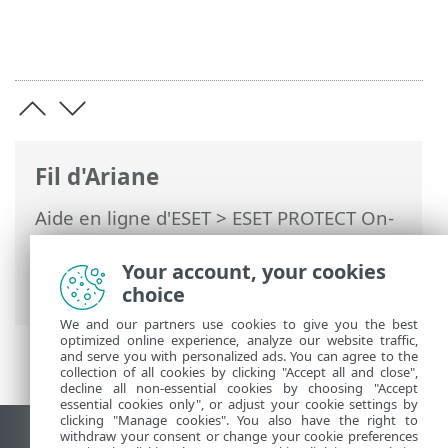
Fil d'Ariane
Aide en ligne d'ESET
>
ESET PROTECT On-
Prem
>
Utilisation de ESET PROTECT On-
Prem
>
ESET PROTECT On-Prem Menu
Your account, your cookies
principal
> Notifications
choice
We and our partners use cookies to give you the best
optimized online experience, analyze our website traffic,
and serve you with personalized ads. You can agree to the
collection of all cookies by clicking "Accept all and close",
decline all non-essential cookies by choosing "Accept
essential cookies only", or adjust your cookie settings by
clicking "Manage cookies". You also have the right to
withdraw your consent or change your cookie preferences
Afficher le site pour ordinateur de bureau