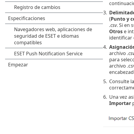
continuaci
3.
Delimitad
(
Punto y 
.csv
. Si en 
Otros
e int
identificar
4.
Asignació
archivo
.cs
para selec
archivo .cs
encabezad
5.
Consulte l
correctame
6.
Una vez as
Importar
p