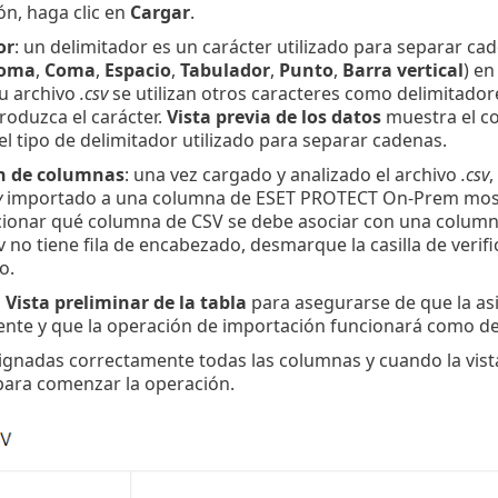
ón, haga clic en
Cargar
.
or
: un delimitador es un carácter utilizado para separar c
coma
,
Coma
,
Espacio
,
Tabulador
,
Punto
,
Barra vertical
) en
su archivo
.csv
se utilizan otros caracteres como delimitadores
roduzca el carácter.
Vista previa de los datos
muestra el co
 el tipo de delimitador utilizado para separar cadenas.
n de columnas
: una vez cargado y analizado el archivo
.csv
,
v
importado a una columna de ESET PROTECT On-Prem mostrada
cionar qué columna de CSV se debe asociar con una column
v no tiene fila de encabezado, desmarque la casilla de verif
o.
a
Vista preliminar de la tabla
para asegurarse de que la as
nte y que la operación de importación funcionará como de
ignadas correctamente todas las columnas y cuando la vista 
ara comenzar la operación.