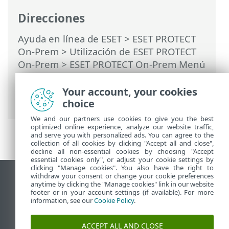
Direcciones
Ayuda en línea de ESET
>
ESET PROTECT
On-Prem
>
Utilización de ESET PROTECT
On-Prem
>
ESET PROTECT On-Prem Menú
principal
>
Tareas
>
Tipos de
desencadenadores de tarea
> Intervalo
Your account, your cookies
de la expresión CRON
choice
We and our partners use cookies to give you the best
optimized online experience, analyze our website traffic,
and serve you with personalized ads. You can agree to the
collection of all cookies by clicking "Accept all and close",
decline all non-essential cookies by choosing "Accept
essential cookies only", or adjust your cookie settings by
clicking "Manage cookies". You also have the right to
withdraw your consent or change your cookie preferences
Ver sitio para ordenador
anytime by clicking the "Manage cookies" link in our website
footer or in your account settings (if available). For more
End of Life
information, see our
Cookie Policy
.
Base de conocimiento de ESET
Foro de ESET
ACCEPT ALL AND CLOSE