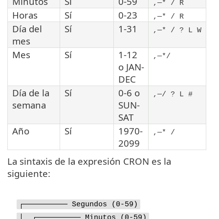
Minutos
Sí
0-59
,—* / R
Horas
Sí
0-23
,—* / R
Día del
Sí
1-31
,—* / ? L W
mes
Mes
Sí
1-12
,—*/
o JAN-
DEC
Día de la
Sí
0-6 o
,—/ ? L #
semana
SUN-
SAT
Año
Sí
1970-
,—* /
2099
La sintaxis de la expresión CRON es la
siguiente:
┌────────── Segundos (0-59)
│ ┌────────── Minutos (0-59)