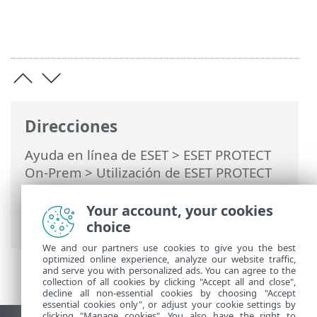
Direcciones
Ayuda en línea de ESET
>
ESET PROTECT
On-Prem
>
Utilización de ESET PROTECT
On-Prem
>
ESET PROTECT On-Prem Menú
principal
>
Informes
> Crear una nueva
Your account, your cookies
plantilla de informe
choice
We and our partners use cookies to give you the best
optimized online experience, analyze our website traffic,
and serve you with personalized ads. You can agree to the
collection of all cookies by clicking "Accept all and close",
decline all non-essential cookies by choosing "Accept
essential cookies only", or adjust your cookie settings by
clicking "Manage cookies". You also have the right to