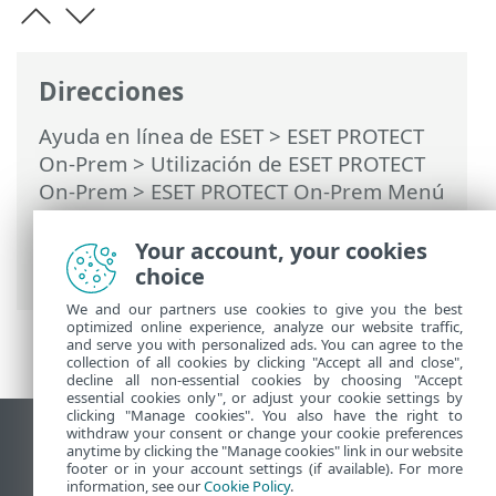
Direcciones
Ayuda en línea de ESET
>
ESET PROTECT
On-Prem
>
Utilización de ESET PROTECT
On-Prem
>
ESET PROTECT On-Prem Menú
principal
> Más >
Certificados
>
Autoridades certificadoras
> Crear una
Your account, your cookies
nueva autoridad certificadora
choice
We and our partners use cookies to give you the best
optimized online experience, analyze our website traffic,
and serve you with personalized ads. You can agree to the
collection of all cookies by clicking "Accept all and close",
decline all non-essential cookies by choosing "Accept
essential cookies only", or adjust your cookie settings by
clicking "Manage cookies". You also have the right to
withdraw your consent or change your cookie preferences
Ver sitio para ordenador
anytime by clicking the "Manage cookies" link in our website
footer or in your account settings (if available). For more
End of Life
information, see our
Cookie Policy
.