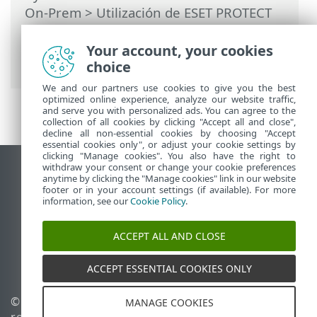
On-Prem
>
Utilización de ESET PROTECT
On-Prem
>
ESET PROTECT On-Prem Menú
principal
>
Tareas
>
Tareas del cliente
>
Your account, your cookies
Cerrar sesión
choice
We and our partners use cookies to give you the best
optimized online experience, analyze our website traffic,
and serve you with personalized ads. You can agree to the
collection of all cookies by clicking "Accept all and close",
decline all non-essential cookies by choosing "Accept
essential cookies only", or adjust your cookie settings by
clicking "Manage cookies". You also have the right to
withdraw your consent or change your cookie preferences
Ver sitio para ordenador
anytime by clicking the "Manage cookies" link in our website
footer or in your account settings (if available). For more
End of Life
information, see our
Cookie Policy
.
Base de conocimiento de ESET
Foro de ESET
ACCEPT ALL AND CLOSE
ESET Status Portal
Soporte técnico regional
ACCEPT ESSENTIAL COOKIES ONLY
© 1992 - 2026 ESET, spol. s
Administrar cookies
MANAGE COOKIES
r.o. Todos los derechos
Política de cookies