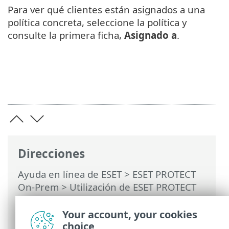
Para ver qué clientes están asignados a una
política concreta, seleccione la política y
consulte la primera ficha,
Asignado a
.
Direcciones
Ayuda en línea de ESET
>
ESET PROTECT
On-Prem
>
Utilización de ESET PROTECT
On-Prem
>
ESET PROTECT On-Prem Menú
principal
>
Políticas
> Asignar una política
Your account, your cookies
a un cliente
choice