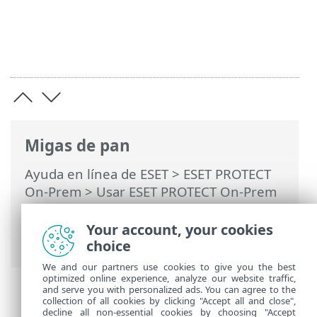
Migas de pan
Ayuda en línea de ESET
>
ESET PROTECT
On-Prem
>
Usar ESET PROTECT On-Prem
>
ESET PROTECT On-Prem Menú principal
> Más >
Certificados
>
Certificados de
Your account, your cookies
pares
> Exportar certificado de pares
choice
We and our partners use cookies to give you the best
optimized online experience, analyze our website traffic,
and serve you with personalized ads. You can agree to the
collection of all cookies by clicking "Accept all and close",
decline all non-essential cookies by choosing "Accept