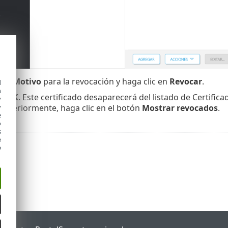
e el
Motivo
para la revocación y haga clic en
Revocar
.
d
h
en
OK
. Este certificado desaparecerá del listado de Certifica
y
anteriormente, haga clic en el botón
Mostrar revocados
.
y
e
o
s
e
e