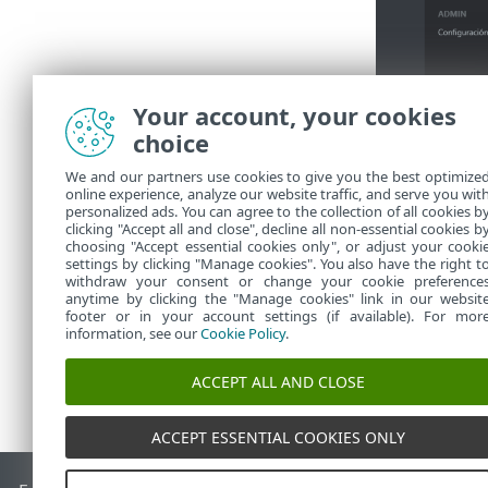
Your account, your cookies
choice
2.
Especifiqu
We and our partners use cookies to give you the best optimize
online experience, analyze our website traffic, and serve you wit
3.
Haga clic 
personalized ads. You can agree to the collection of all cookies b
revocados 
clicking "Accept all and close", decline all non-essential cookies b
choosing "Accept essential cookies only", or adjust your cooki
settings by clicking "Manage cookies". You also have the right t
withdraw your consent or change your cookie preference
anytime by clicking the "Manage cookies" link in our websit
footer or in your account settings (if available). For mor
information, see our
Cookie Policy
.
ACCEPT ALL AND CLOSE
ACCEPT ESSENTIAL COOKIES ONLY