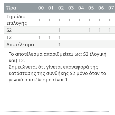
Ώρα
00
01
02
03
04
05
06
07
Σημάδια
x
x
x
x
x
x
x
x
επιλογής
S2
1
1
1
1
T2
1
1
1
Αποτέλεσμα
1
Το αποτέλεσμα απαριθμείται ως: S2 (λογική
και) T2.
Σημειώνεται ότι γίνεται επαναφορά της
κατάστασης της συνθήκης S2 μόνο όταν το
γενικό αποτέλεσμα είναι 1.