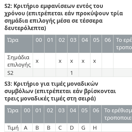
S2: Κριτήριο εμφανίσεων εντός του
χρόνου (επιτρέπεται εάν προκύψουν τρία
σημάδια επιλογής μέσα σε τέσσερα
δευτερόλεπτα)
Ώρα
00
01
02
03
04
05
06
Το ερ
τροπο
Σημάδια
x
x
x
x
x
επιλογής
S2
1
S3: Κριτήριο για τιμές μοναδικών
συμβόλων (επιτρέπεται εάν βρίσκονται
τρεις μοναδικές τιμές στη σειρά)
Ώρα
00
01
02
03
04
05
06
Το ερέθισ
τροποποιε
Τιμή
Α
B
B
C
D
G
H