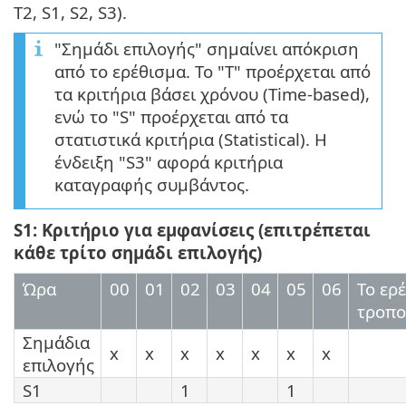
T2, S1, S2, S3).
"Σημάδι επιλογής" σημαίνει απόκριση
από το ερέθισμα. Το "T" προέρχεται από
τα κριτήρια βάσει χρόνου (Time-based),
ενώ το "S" προέρχεται από τα
στατιστικά κριτήρια (Statistical). Η
ένδειξη "S3" αφορά κριτήρια
καταγραφής συμβάντος.
S1: Κριτήριο για εμφανίσεις (επιτρέπεται
κάθε τρίτο σημάδι επιλογής)
Ώρα
00
01
02
03
04
05
06
Το ερ
τροπο
Σημάδια
x
x
x
x
x
x
x
επιλογής
S1
1
1