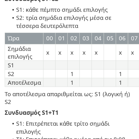
S1: κάθε πέμπτο σημάδι επιλογής
•
S2: τρία σημάδια επιλογής μέσα σε
•
τέσσερα δευτερόλεπτα
Ώρα
00
01
02
03
04
05
06
07
Σημάδια
x
x
x
x
x
x
x
επιλογής
S1
S2
1
1
Αποτέλεσμα
1
1
Το αποτέλεσμα απαριθμείται ως: S1 (λογική ή)
S2
Συνδυασμός S1+T1
S1: Επιτρέπεται κάθε τρίτο σημάδι
•
επιλογής