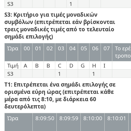
S3
1
S3: Κριτήριο για τιμές μοναδικών
συμβόλων (επιτρέπεται εάν βρίσκονται
τρεις μοναδικές τιμές από το τελευταίο
σημάδι επιλογής)
Ώρα
00
01
02
03
04
05
06
07
Το ερ
τροπο
Τιμή
Α
B
B
C
D
G
H
I
S3
1
1
T1: Επιτρέπεται ένα σημάδι επιλογής σε
ορισμένα εύρη ώρας (επιτρέπεται κάθε
μέρα από τις 8:10, με διάρκεια 60
δευτερόλεπτα)
Ώρα
8:09:50
8:09:59
8:10:00
8:10:01