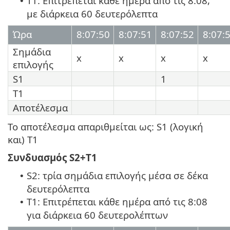
T1: Επιτρέπεται κάθε ημέρα από τις 8:08,
•
με διάρκεια 60 δευτερόλεπτα
Ώρα
8:07:50
8:07:51
8:07:52
8:07:
Σημάδια
x
x
x
x
επιλογής
S1
1
T1
Αποτέλεσμα
Το αποτέλεσμα απαριθμείται ως: S1 (λογική
και) T1
Συνδυασμός S2+T1
S2: τρία σημάδια επιλογής μέσα σε δέκα
•
δευτερόλεπτα
T1: Επιτρέπεται κάθε ημέρα από τις 8:08
•
για διάρκεια 60 δευτερολέπτων