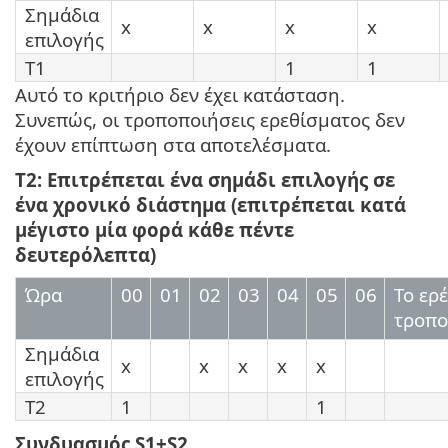
Σημάδια
x
x
x
x
επιλογής
T1
1
1
Αυτό το κριτήριο δεν έχει κατάσταση.
Συνεπώς, οι τροποποιήσεις ερεθίσματος δεν
έχουν επίπτωση στα αποτελέσματα.
T2: Επιτρέπεται ένα σημάδι επιλογής σε
ένα χρονικό διάστημα (επιτρέπεται κατά
μέγιστο μία φορά κάθε πέντε
δευτερόλεπτα)
Ώρα
00
01
02
03
04
05
06
Το ερ
τροπο
Σημάδια
x
x
x
x
x
επιλογής
T2
1
1
Συνδυασμός S1+S2