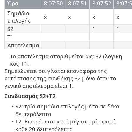
Ώρα
8:07:50
8:07:51
8:07:52
8:07:
Σημάδια
x
x
x
x
επιλογής
S2
1
1
T1
Αποτέλεσμα
Το αποτέλεσμα απαριθμείται ως: S2 (λογική
και) T1.
Σημειώνεται ότι γίνεται επαναφορά της
κατάστασης της συνθήκης S2 μόνο όταν το
γενικό αποτέλεσμα είναι 1.
Συνδυασμός S2+T2
S2: τρία σημάδια επιλογής μέσα σε δέκα
•
δευτερόλεπτα
T2: Επιτρέπεται κατά μέγιστο μία φορά
•
κάθε 20 δευτερόλεπτα