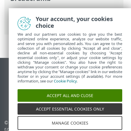
Ηλεκτρονική βοήθεια ESET
>
ESET
PROTECT On-Prem
>
ESET PROTECT On-
Your account, your cookies
Prem REST API
choice
We and our partners use cookies to give you the best
optimized online experience, analyze our website traffic,
and serve you with personalized ads. You can agree to the
collection of all cookies by clicking "Accept all and close",
decline all non-essential cookies by choosing "Accept
essential cookies only", or adjust your cookie settings by
clicking "Manage cookies". You also have the right to
withdraw your consent or change your cookie preferences
Προβολή ιστότοπου επιφάνειας εργασίας
anytime by clicking the "Manage cookies" link in our website
footer or in your account settings (if available). For more
End of Life
information, see our
Cookie Policy
.
Γνωσιακή βάση ESET
Ομάδα συζήτησης ESET
ACCEPT ALL AND CLOSE
ESET Status Portal
Τοπική υποστήριξη
ACCEPT ESSENTIAL COOKIES ONLY
© 1992 - 2026 ESET, spol. s
Διαχείριση cookies
MANAGE COOKIES
r.o. - Με την επιφύλαξη
Πολιτική cookie