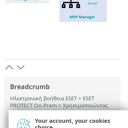
Breadcrumb
Ηλεκτρονική βοήθεια ESET
>
ESET
PROTECT On-Prem
>
Χρησιμοποιώντας
το ESET PROTECT On-Prem
> ESET
PROTECT On-Prem για Παρόχους
Your account, your cookies
διαχειριζόμενων υπηρεσιών
choice