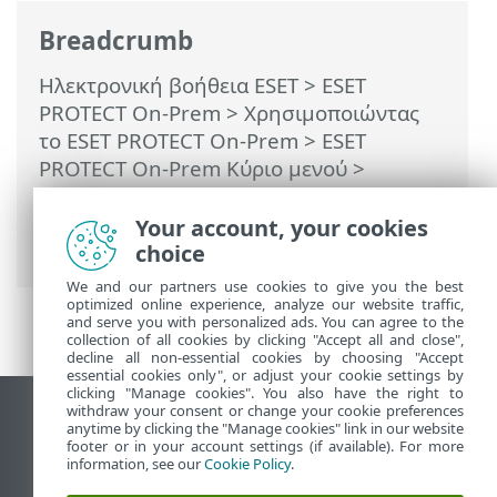
Breadcrumb
Ηλεκτρονική βοήθεια ESET
>
ESET
PROTECT On-Prem
>
Χρησιμοποιώντας
το ESET PROTECT On-Prem
>
ESET
PROTECT On-Prem Κύριο μενού
>
Περισσότερα >
Δικαιώματα πρόσβασης
>
Χρήστες
> Έλεγχος ταυτότητας δύο
Your account, your cookies
παραγόντων
choice
We and our partners use cookies to give you the best
optimized online experience, analyze our website traffic,
and serve you with personalized ads. You can agree to the
collection of all cookies by clicking "Accept all and close",
decline all non-essential cookies by choosing "Accept
essential cookies only", or adjust your cookie settings by
clicking "Manage cookies". You also have the right to
withdraw your consent or change your cookie preferences
Προβολή ιστότοπου επιφάνειας εργασίας
anytime by clicking the "Manage cookies" link in our website
footer or in your account settings (if available). For more
End of Life
information, see our
Cookie Policy
.
Γνωσιακή βάση ESET