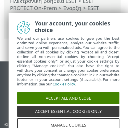
Ηλεκτρονική βοήθεια ESET
>
ESET
PROTECT On-Prem
>
Έναρξη
>
ESET
Management Ανάπτυξη φορέα
>
Απομακρυσμένη ανάπτυξη
> ESET
Your account, your cookies
Remote Deployment Tool
choice
We and our partners use cookies to give you the best
optimized online experience, analyze our website traffic,
and serve you with personalized ads. You can agree to the
collection of all cookies by clicking "Accept all and close",
decline all non-essential cookies by choosing "Accept
essential cookies only", or adjust your cookie settings by
clicking "Manage cookies". You also have the right to
withdraw your consent or change your cookie preferences
Προβολή ιστότοπου επιφάνειας εργασίας
anytime by clicking the "Manage cookies" link in our website
footer or in your account settings (if available). For more
End of Life
information, see our
Cookie Policy
.
Γνωσιακή βάση ESET
Ομάδα συζήτησης ESET
ACCEPT ALL AND CLOSE
ESET Status Portal
Τοπική υποστήριξη
ACCEPT ESSENTIAL COOKIES ONLY
© 1992 - 2026 ESET, spol. s
Διαχείριση cookies
MANAGE COOKIES