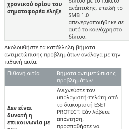
δίκτυο με το πακέτο
χρονικού ορίου του
ανάπτυξης, επειδή το
σηματοφορέα έληξε
SMB 1.0
απενεργοποιήθηκε σε
αυτό το κοινόχρηστο
δίκτυο.
Ακολουθήστε τα κατάλληλη βήματα
αντιμετώπισης προβλημάτων ανάλογα με την
πιθανή αιτία:
Πιθανή αιτία
Βήματα αντιμετώπισης
προβλημάτων
Ανιχνεύστε τον
υπολογιστή-πελάτη από
το διακομιστή ESET
Δεν είναι
PROTECT. Εάν λάβετε
δυνατή η
απάντηση,
επικοινωνία με
προσπαθήστε να