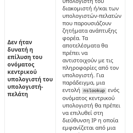
υπολογιστή του
διακομιστή ή/και των
υπολογιστών-πελατών
που παρουσιάζουν
ζητήματα ανάπτυξης
φορέα. Τα
Δεν ήταν
αποτελέσματα θα
δυνατή η
πρέπει να
επίλυση του
αντιστοιχούν με τις
ονόματος
πληροφορίες από τον
κεντρικού
υπολογιστή. Για
υπολογιστή του
παράδειγμα, μια
υπολογιστή-
εντολή
ενός
nslookup
πελάτη
ονόματος κεντρικού
υπολογιστή θα πρέπει
να επιλυθεί στη
διεύθυνση IP η οποία
εμφανίζεται από μια