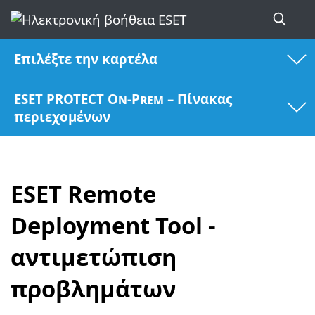
Επιλέξτε την καρτέλα
ESET PROTECT On-Prem – Πίνακας
περιεχομένων
ESET Remote
Deployment Tool -
αντιμετώπιση
προβλημάτων