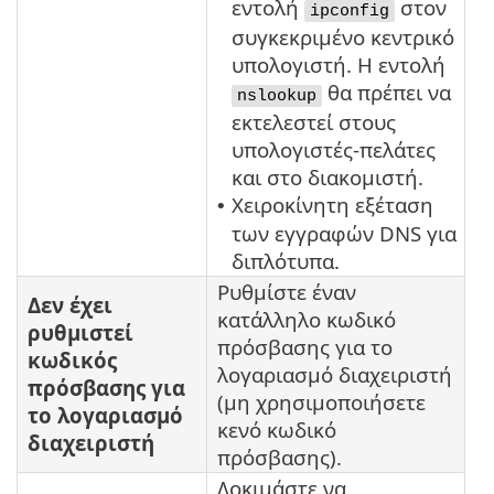
εντολή
στον
ipconfig
συγκεκριμένο κεντρικό
υπολογιστή. Η εντολή
θα πρέπει να
nslookup
εκτελεστεί στους
υπολογιστές-πελάτες
και στο διακομιστή.
Χειροκίνητη εξέταση
•
των εγγραφών DNS για
διπλότυπα.
Ρυθμίστε έναν
Δεν έχει
κατάλληλο κωδικό
ρυθμιστεί
πρόσβασης για το
κωδικός
λογαριασμό διαχειριστή
πρόσβασης για
(μη χρησιμοποιήσετε
το λογαριασμό
κενό κωδικό
διαχειριστή
πρόσβασης).
Δοκιμάστε να