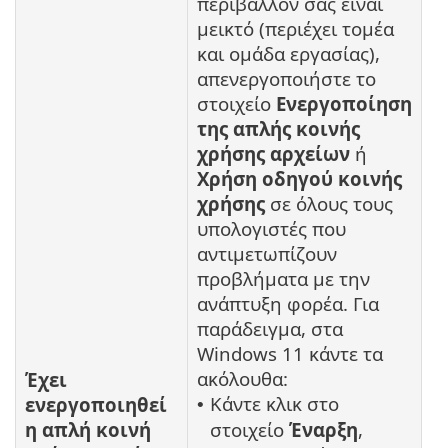
περιβάλλον σας είναι
μεικτό (περιέχει τομέα
και ομάδα εργασίας),
απενεργοποιήστε το
στοιχείο
Ενεργοποίηση
της απλής κοινής
χρήσης αρχείων
ή
Χρήση οδηγού κοινής
χρήσης
σε όλους τους
υπολογιστές που
αντιμετωπίζουν
προβλήματα με την
ανάπτυξη φορέα. Για
παράδειγμα, στα
Windows 11 κάντε τα
ακόλουθα:
Έχει
Κάντε κλικ στο
ενεργοποιηθεί
•
η απλή κοινή
στοιχείο
Έναρξη
,