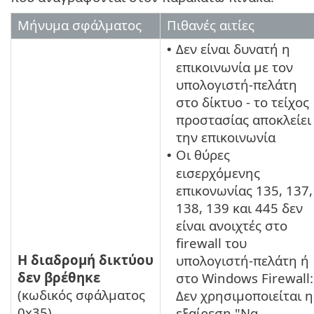
Μήνυμα σφάλματος
Πιθανές αιτίες
Δεν είναι δυνατή η
•
επικοινωνία με τον
υπολογιστή-πελάτη
στο δίκτυο - το τείχος
προστασίας αποκλείει
την επικοινωνία
Οι θύρες
•
εισερχόμενης
επικονωνίας 135, 137,
138, 139 και 445 δεν
είναι ανοιχτές στο
firewall του
Η διαδρομή δικτύου
υπολογιστή-πελάτη ή
δεν βρέθηκε
στο Windows Firewall:
(κωδικός σφάλματος
Δεν χρησιμοποιείται η
0x35)
εξαίρεση "Να