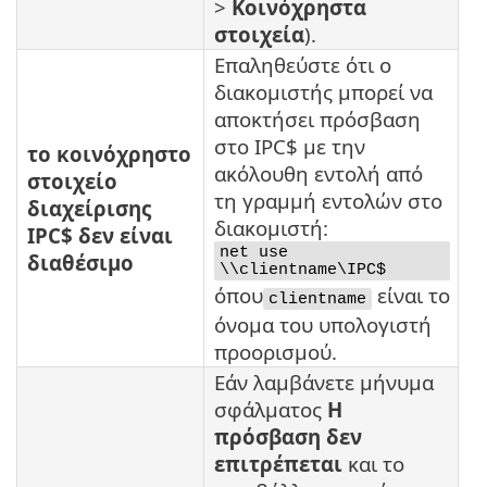
>
Κοινόχρηστα
στοιχεία
).
Επαληθεύστε ότι ο
διακομιστής μπορεί να
αποκτήσει πρόσβαση
στο IPC$ με την
το κοινόχρηστο
ακόλουθη εντολή από
στοιχείο
τη γραμμή εντολών στο
διαχείρισης
διακομιστή:
IPC$ δεν είναι
net use
διαθέσιμο
\\clientname\IPC$
όπου
είναι το
clientname
όνομα του υπολογιστή
προορισμού.
Εάν λαμβάνετε μήνυμα
σφάλματος
Η
πρόσβαση δεν
επιτρέπεται
και το