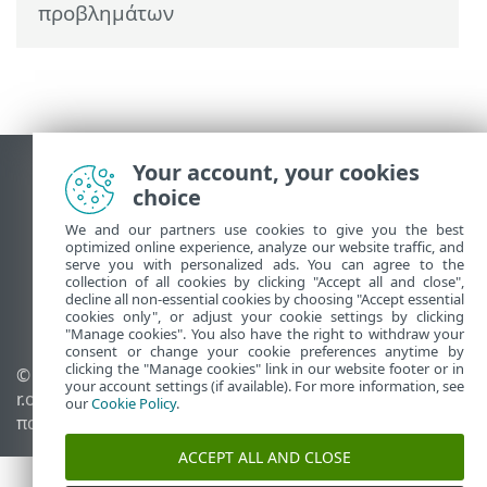
προβλημάτων
Your account, your cookies
Προβολή ιστότοπου επιφάνειας εργασίας
choice
End of Life
We and our partners use cookies to give you the best
Γνωσιακή βάση ESET
optimized online experience, analyze our website traffic, and
Ομάδα συζήτησης ESET
serve you with personalized ads. You can agree to the
collection of all cookies by clicking "Accept all and close",
ESET Status Portal
decline all non-essential cookies by choosing "Accept essential
Τοπική υποστήριξη
cookies only", or adjust your cookie settings by clicking
"Manage cookies". You also have the right to withdraw your
consent or change your cookie preferences anytime by
clicking the "Manage cookies" link in our website footer or in
© 1992 - 2026 ESET, spol. s
Διαχείριση cookies
your account settings (if available). For more information, see
r.o. - Με την επιφύλαξη
Πολιτική cookie
our
Cookie Policy
.
παντός δικαιώματος.
ACCEPT ALL AND CLOSE