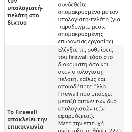
τον
συνδεθείτε
υπολογιστή-
απομακρυσμένα με τον
πελάτη στο
υπολογιστή-πελάτη (για
δίκτυο
παράδειγμα, μέσω
απομακρυσμένης
επιφάνειας εργασίας).
Ελέγξτε τις ρυθμίσεις
του firewall τόσο στο
διακομιστή όσο και
στον υπολογιστή-
πελάτη, καθώς και
οποιοδήποτε άλλο
Firewall που υπάρχει
μεταξύ αυτών των δύο
υπολογιστών (εάν
Το Firewall
εφαρμόζεται).
αποκλείει την
Μετά την επιτυχή
επικοινωνία
ανάπτυξη, οι θύρες 2222