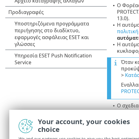
Ο Φορέας
•
PROTECT.
13.0).
Η αυτόμα
•
πολιτικ
αυτόματ
Η αυτόμα
•
κυκλοφορ
Όταν κ
προκύψ
>
Κατάσ
Εναλλα
PROTE
Ο σχεδια
•
μεγαλύτε
υπολογισ
Your account, your cookies
choice
Οι αυτόμ
•
τα μεταδ
We and our partners use cookies to give you the best optimize