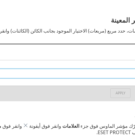
 المعينة
مات، حدد مربع (مربعات) الاختيار الموجود بجانب الكائن (الكائنات) وانق
رّك مؤشر الماوس فوق جزء
العلامات
وانقر فوق أيقونة
وانقر فوق
م
ES.