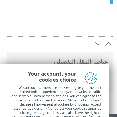
عناصر التنقل التفصيلي
تعليمات ESET عبر الإنترنت
>
ESET PROTECT
Your account, your
On-Prem
>
ابدأ الآن
>
نشر عامل ESET
cookies choice
Management
> نشر محلي
We and our partners use cookies to give you the best
optimized online experience, analyze our website traffic,
and serve you with personalized ads. You can agree to the
collection of all cookies by clicking "Accept all and close",
decline all non-essential cookies by choosing "Accept
essential cookies only", or adjust your cookie settings by
clicking "Manage cookies". You also have the right to
withdraw your consent or change your cookie preferences