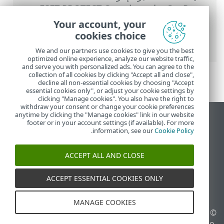
On-Prem
>
استخدام ‎ESET PROTECT On-
Prem
>
القائمة الرئيسية ESET PROTECT On-
Your account, your
Prem
>
المهام
>
مهام العميل
> عزل جهاز
cookies choice
الكمبيوتر عن الشبكة
We and our partners use cookies to give you the best
optimized online experience, analyze our website traffic,
and serve you with personalized ads. You can agree to the
collection of all cookies by clicking "Accept all and close",
decline all non-essential cookies by choosing "Accept
essential cookies only", or adjust your cookie settings by
clicking "Manage cookies". You also have the right to
withdraw your consent or change your cookie preferences
anytime by clicking the "Manage cookies" link in our website
عرض موقع سطح المكتب
footer or in your account settings (if available). For more
.
information, see our
Cookie Policy
End of Life
قاعدة معارف ESET
ACCEPT ALL AND CLOSE
منتدى ESET
ESET Status Portal
ACCEPT ESSENTIAL COOKIES ONLY
الدعم الإقليمي
MANAGE COOKIES
© 1992 - 2026 ESET, spol. s
إدارة ملفات تعريف الارتباط
r.o.‎ - جميع الحقوق محفوظة.
سياسة ملفات تعريف الارتباط