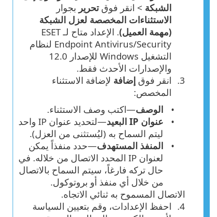
الشبكة
> انقر فوق
تحرير
بجوار
الاستثناءات المخصصة لعزل الشبكة
(مهمة العميل)
. الإعداد متاح لـ ESET
Endpoint Antivirus/Security لنظام
التشغيل Windows للإصدار 12.0
والإصدارات الأحدث فقط.
انقر فوق
إضافة
لإضافة الاستثناء
المخصص:
الوصف
—اكتب وصف الاستثناء.
عنوان IP البعيد
—لتحديد عنوان IP واحد
ليتم السماح به (ليُستثنى من العزل).
المنفذ المستهدف
—حدد منفذاً يمكن
لعنوان IP المحدد الاتصال من خلاله. في
حال تركه فارغاً، سيتم السماح بالاتصال
من خلال أي منفذ أو بروتوكول.
الاتصال المسموح به ثنائي الاتجاه.
احفظ الإعدادات، وقم بتعيين السياسة