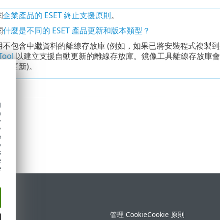
閱
企業產品的 ESET 終止支援原則
。
閱
什麼是不同的 ESET 產品更新和版本類型？
用不包含中繼資料的離線存放庫 (例如，如果已將安裝程式複製
Tool
以建立支援自動更新的離線存放庫。鏡像工具離線存放庫會
自動更新)。
d
h
y
y
e
o
s
e
e
定
管理 Cookie
Cookie 原則