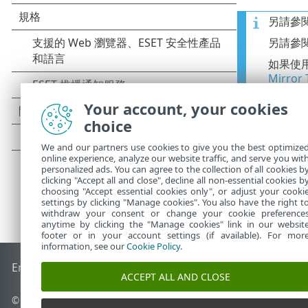
另請參
另請參
如果使
Mirror 
步發送
Your account, your cookies
choice
We and our partners use cookies to give you the best optimize
online experience, analyze our website traffic, and serve you wit
personalized ads. You can agree to the collection of all cookies b
clicking "Accept all and close", decline all non-essential cookies b
choosing "Accept essential cookies only", or adjust your cooki
settings by clicking "Manage cookies". You also have the right t
withdraw your consent or change your cookie preference
anytime by clicking the "Manage cookies" link in our websit
footer or in your account settings (if available). For mor
information, see our
Cookie Policy
.
End of Life
ESET 知識庫
ESET 論壇
ESET Status Portal
地區設
ACCEPT ALL AND CLOSE
© 1992 - 2026 ESET, spol. s r.o. - 保留所有權利。