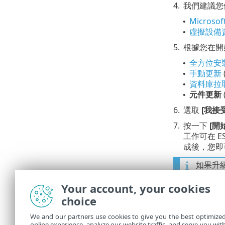
4.
我們建議您備
Microsof
•
虛擬設備
•
5.
根據您在開
全方位安裝
•
手動更新
•
資料庫拉
•
元件更新
•
6.
選取
[我接
7.
按一下
[開
工作可在 E
成後，您即
如果升級
Your account, your cookies
ESET PROT
choice
新，您可以手
本。
We and our partners use cookies to give you the best optimize
online experience, analyze our website traffic, and serve you wit