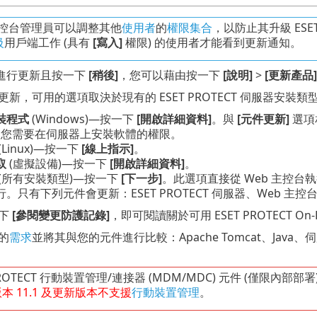
主控台管理員可以調整其他
使用者
的
權限集合
，以防止其升級 ESE
級
用戶端工作 (具有
[寫入]
權限) 的使用者才能看到更新通知。
進行更新且按一下
[稍後]
，您可以藉由按一下
[說明]
>
[更新產品]
新，可用的選項取決於現有的 ESET PROTECT 伺服器安裝類
裝程式
(Windows)—按一下
[開啟詳細資料]
。與
[元件更新]
選項
t。您需要在伺服器上安裝軟體的權限。
(Linux)—按一下
[線上指示]
。
取
(虛擬設備)—按一下
[開啟詳細資料]
。
(所有安裝類型)—按一下
[下一步]
。此選項直接從 Web 主控台執行
。只有下列元件會更新：ESET PROTECT 伺服器、Web 主控台和
下
[參閱變更防護記錄]
，即可閱讀關於可用 ESET PROTECT On
的
需求
並將其與您的元件進行比較：Apache Tomcat、Jav
PROTECT 行動裝置管理/連接器 (MDM/MDC) 元件 (僅限內部部署
版本
11.1
及更新版本不支援
行動裝置管理
。