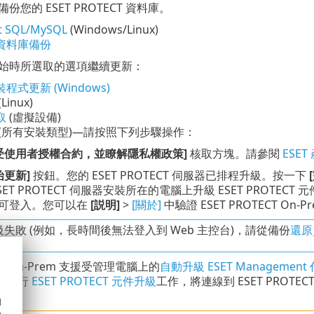
份您的 ESET PROTECT 資料庫。
t SQL/MySQL
(Windows/Linux)
資料庫備份
始時所選取的選項繼續更新：
程式更新 (Windows)
(Linux)
取
(虛擬設備)
(所有安裝類型)—請按照下列步驟操作：
受使用者授權合約，並瞭解隱私權政策]
核取方塊。請參閱
ESE
始更新]
按鈕。您的 ESET PROTECT 伺服器已排程升級。按一下
SET PROTECT 伺服器安裝所在的電腦上升級 ESET PROTE
可登入。您可以在
[説明]
>
[關於]
中驗證 ESET PROTECT On-P
失敗 (例如，長時間後無法登入到 Web 主控台)，請從備份
還原
ECT On-Prem 支援受管理電腦上的
自動升級 ESET Managemen
動執行
ESET PROTECT 元件升級
工作，將連線到 ESET PROTEC
d
h