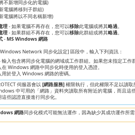
(將不新增同步化的電腦)
(新電腦將移到子群組)
(新電腦將以不同名稱新增)
處理
- 如果電腦不再存在，您可以
移除
此電腦或將其
略過
。
處理
- 如果群組不再存在，您可以
移除
此群組或將其
略過
。
式
-
MS Windows 網路
oft Windows Network 同步化設定] 區段中，輸入下列資訊：
- 輸入包含將同步化電腦的網域或工作群組。如果您未指定工作
入在 Windows 網路中同步化時使用的登入憑證。
入用於登入 Windows 網路的密碼。
PROTECT 伺服器會以
[網路服務]
權限執行，但此權限不足以讀取
Windows 中可用的「網路」資料夾讀取所有附近的電腦，而且
用這些認證直接進行同步化。
ndows 網路
同步化模式可能無法運作，因為缺少其成功運作所需的要求