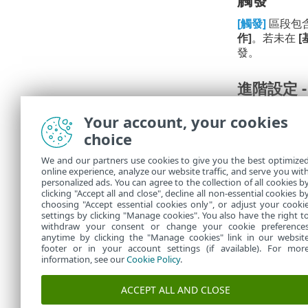
[觸發]
區段包
作]
。若未在
[
發。
進階設定 -
透過設定
節流
Your account, your cookies
choice
摘要
We and our partners use cookies to give you the best optimize
此處會顯示所
online experience, analyze our website traffic, and serve you wit
personalized ads. You can agree to the collection of all cookies b
在
工作
中，您
clicking "Accept all and close", decline all non-essential cookies b
choosing "Accept essential cookies only", or adjust your cooki
settings by clicking "Manage cookies". You also have the right t
withdraw your consent or change your cookie preference
anytime by clicking the "Manage cookies" link in our websit
footer or in your account settings (if available). For mor
information, see our
Cookie Policy
.
ACCEPT ALL AND CLOSE