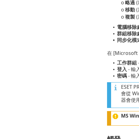
略過
o
移動
o
複製
o
電腦移除
•
群組移除
•
同步化模
•
在 [Micros
工作群組
•
登入
- 輸
•
密碼
- 輸
•
ESET 
會從 
器會使
MS Wi
觸發