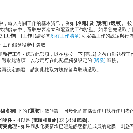
中，輸入有關工作的基本資訊，例如
[名稱] 及 [說明] (選用)
。 
式功能表中，選取您要建立和配置的工作類型。如果您先選取了
取
[工作]
。
[工作]
(請參閱
所有工作清單
) 可定義工作的設定與行
列工作觸發設定中選取：
即執行工作
- 選取此選項，以在您按一下 [完成] 之後自動執行工
- 選取此選項，以啟用可在此配置觸發設定的
[觸發]
區段。
後再設定觸發，請將此核取方塊保留為取消選取。
群組名稱]
下的
[選取]
- 依預設，同步化的電腦會使用執行使用者
的物件
- 可以是
[電腦和群組]
或
[只限電腦]
。
衝突處理
- 如果同步化要新增已經是靜態群組成員的電腦，則您