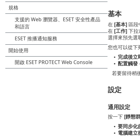
基本
在
[基本]
區段
在
[工作]
下拉
選擇來預先選
您也可以從下
完成後立
•
配置觸發
•
若要留待稍
設定
通用設定
按一下
[靜態
要同步化
•
電腦建立
•