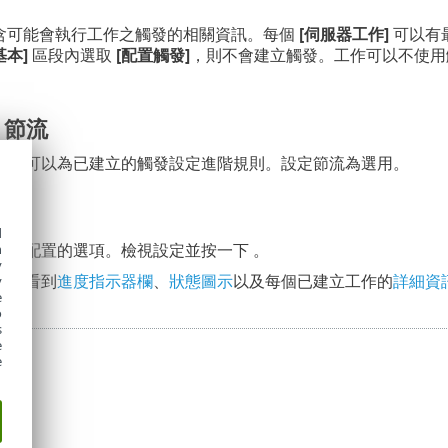
含可能會執行工作之觸發的相關資訊。每個
[伺服器工作]
可以有
基本]
區段內選取
[配置觸發]
，則不會建立觸發。工作可以不使用
 節流
，您可以為已建立的觸發設定進階規則。設定節流為選用。
d
有已配置的選項。檢視設定並按一下
。
h
y
可以看到
進度指示器欄
、
狀態圖示
以及每個已建立工作的
詳細資
y
e
o
s
e
e