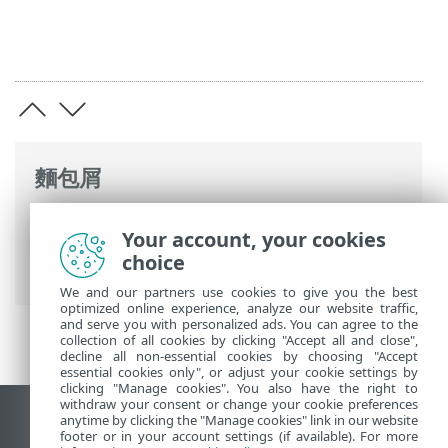
麵包屑
ESET 線上說明
>
ESET PROTECT On-Prem
>
Your account, your cookies
開始使用
> 開啟 ESET PROTECT Web
choice
Console
We and our partners use cookies to give you the best
optimized online experience, analyze our website traffic,
and serve you with personalized ads. You can agree to the
collection of all cookies by clicking "Accept all and close",
decline all non-essential cookies by choosing "Accept
essential cookies only", or adjust your cookie settings by
clicking "Manage cookies". You also have the right to
withdraw your consent or change your cookie preferences
anytime by clicking the "Manage cookies" link in our website
檢視桌面網站
footer or in your account settings (if available). For more