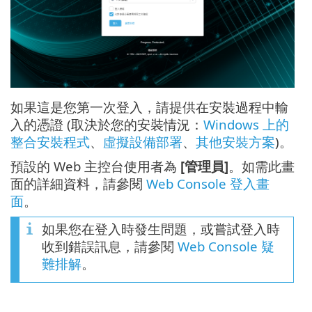
如果這是您第一次登入，請提供在安裝過程中輸
入的憑證 (取決於您的安裝情況：
Windows 上的
整合安裝程式
、
虛擬設備部署
、
其他安裝方案
)。
預設的 Web 主控台使用者為
[管理員]
。如需此畫
面的詳細資料，請參閱
Web Console 登入畫
面
。
如果您在登入時發生問題，或嘗試登入時
收到錯誤訊息，請參閱
Web Console 疑
難排解
。