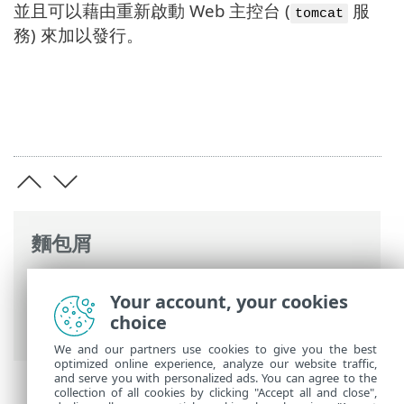
並且可以藉由重新啟動 Web 主控台 (
服
tomcat
務) 來加以發行。
麵包屑
ESET 線上說明
>
ESET PROTECT On-Prem
>
Your account, your cookies
開始使用
>
ESET PROTECT Web Console
>
choice
登入畫面
We and our partners use cookies to give you the best
optimized online experience, analyze our website traffic,
and serve you with personalized ads. You can agree to the
collection of all cookies by clicking "Accept all and close",