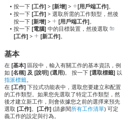
按一下
[工作]
>
[新增]
>
[用戶端工作]
。
•
按一下
[工作]
> 選取所需的工作類型，然後
•
按一下
[新增]
>
[用戶端工作]
。
按一下
[電腦]
中的目標裝置，然後選取
•
[工作]
>
[新工作]
。
基本
在
[基本]
區段中，輸入有關工作的基本資訊，例
如
[名稱] 及 [說明] (選用)
。 按一下
[選取標籤]
以
指派標籤
。
在
[工作]
下拉式功能表中，選取您要建立和配置
的工作類型。如果您先選取了特定工作類型，然
後才建立新工作，則會依據您之前的選擇來預先
選取
[工作]
。
[工作]
(請參閱
所有工作清單
) 可定
義工作的設定與行為。