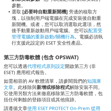
參數。
選取
[必要時自動重新開機]
旁邊的核取方
•
塊，以強制用戶端電腦在完成安裝後自動重
新開機。或者，您可以取消選取此選項，然
後手動重新啟動用戶端電腦。 您可以
配置受
管理電腦的重新啟動/關機行為
。電腦必須執
行支援此設定的 ESET 安全性產品。
第三方防毒軟體 (包含 OPSWAT)
您可以透過
代理程式原則設定
開啟第三方 (非
ESET) 應用程式報告。
如需相容的 AV 軟體清單，請參閱我們的
知識庫
文章
。此移除與
新增或移除程式
解除安裝不同。
它使用另類方法來徹底移除第三方防毒軟體，包
括任何剩餘的登錄項目或其他痕跡。
請遵循文章
使用 ESET PROTECT On-Prem 從用