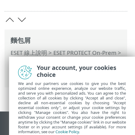
麵包屑
ESET 線上說明
>
ESET PROTECT On-Prem
>
使用 ESET PROTECT On-Prem
>
ESET
Your account, your cookies
PROTECT On-Prem 主功能表
>
工作
>
用戶
choice
端工作
> 軟體解除安裝
We and our partners use cookies to give you the best
optimized online experience, analyze our website traffic,
and serve you with personalized ads. You can agree to the
collection of all cookies by clicking "Accept all and close",
decline all non-essential cookies by choosing "Accept
essential cookies only", or adjust your cookie settings by
clicking "Manage cookies". You also have the right to
withdraw your consent or change your cookie preferences
anytime by clicking the "Manage cookies" link in our website
檢視桌面網站
footer or in your account settings (if available). For more
End of Life
information, see our
Cookie Policy
.