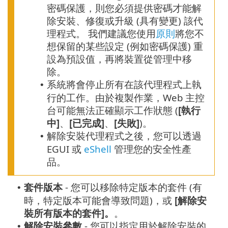
密碼保護，則您必須提供密碼才能解
除安裝、修復或升級 (具有變更) 該代
理程式。
我們建議您使用
原則
將您不
想保留的某些設定 (例如密碼保護) 重
設為預設值，再將裝置從管理中移
除。
系統將會停止所有在該代理程式上執
•
行的工作。由於複製作業，Web 主控
台可能無法正確顯示工作狀態 (
[執行
中]
、
[已完成]
、
[失敗]
)。
解除安裝代理程式之後，您可以透過
•
EGUI 或
eShell
管理您的安全性產
品。
套件版本
- 您可以移除特定版本的套件 (有
•
時，特定版本可能會導致問題)，或
[解除安
裝所有版本的套件]。
。
解除安裝參數
- 您可以指定用於解除安裝的
•