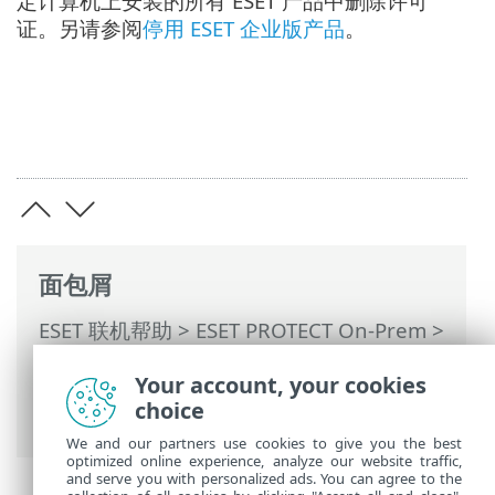
定计算机上安装的所有 ESET 产品中删除许可
证。另请参阅
停用 ESET 企业版产品
。
面包屑
ESET 联机帮助
>
ESET PROTECT On-Prem
>
使用 ESET PROTECT On-Prem
>
ESET
Your account, your cookies
PROTECT On-Prem 主菜单
>
计算机
> 从管
choice
理中删除计算机
We and our partners use cookies to give you the best
optimized online experience, analyze our website traffic,
and serve you with personalized ads. You can agree to the