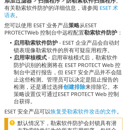
添加过滤器
>
扫描程序
>
防勒索软件扫描程序
。
有关勒索软件防护的详细信息，请参阅
ESET 术
语表
。
您可以使用 ESET 业务产品
策略
从ESET
PROTECTWeb 控制台中远程配置
勒索软件防护
：
启用勒索软件防护
- ESET 企业产品会自动封
•
锁表现像勒索软件的所有可疑应用程序。
启用审核模式
- 启用审核模式后，勒索软件
•
防护识别的检测将在 ESET PROTECT Web 控
制台中进行报告，但 ESET 安全产品并不会阻
止这些检测。管理员可以决定是阻止报告的
检测，还是通过选择
创建排除
来排除它。本
策略设置仅可通过ESET PROTECT Web 控制
台获得。
ESET 安全产品可以
恢复受勒索软件攻击的文件
。
默认情况下，勒索软件防护会封锁具有潜