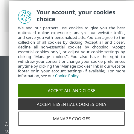
使用 ESET PROTECT On-Prem
>
ESET
Your account, your cookies
PROTECT On-Prem 主菜单
>
检测
> 勒索软
choice
件防护
We and our partners use cookies to give you the best
optimized online experience, analyze our website traffic,
and serve you with personalized ads. You can agree to the
collection of all cookies by clicking "Accept all and close",
decline all non-essential cookies by choosing "Accept
essential cookies only", or adjust your cookie settings by
clicking "Manage cookies". You also have the right to
withdraw your consent or change your cookie preferences
anytime by clicking the "Manage cookies" link in our website
查看桌面站点
footer or in your account settings (if available). For more
End of Life
information, see our
Cookie Policy
.
ESET 知识库
ACCEPT ALL AND CLOSE
ESET 论坛
ESET Status Portal
ACCEPT ESSENTIAL COOKIES ONLY
区域支持
MANAGE COOKIES
© 1992 - 2026 ESET, spol. s
管理 Cookie
r.o. - 保留所有权利。
Cookie 策略