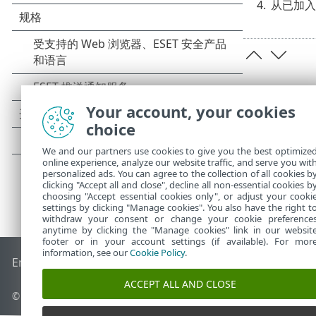
4.
从已加入域
Your account, your cookies
choice
We and our partners use cookies to give you the best optimize
online experience, analyze our website traffic, and serve you wit
personalized ads. You can agree to the collection of all cookies b
clicking "Accept all and close", decline all non-essential cookies b
choosing "Accept essential cookies only", or adjust your cooki
settings by clicking "Manage cookies". You also have the right t
withdraw your consent or change your cookie preference
anytime by clicking the "Manage cookies" link in our websit
footer or in your account settings (if available). For mor
information, see our
Cookie Policy
.
End of Life
ESET 知识库
ESET 论坛
ESET Status Portal
区域支
ACCEPT ALL AND CLOSE
© 1992 - 2026 ESET, spol. s r.o. - 保留所有权利。