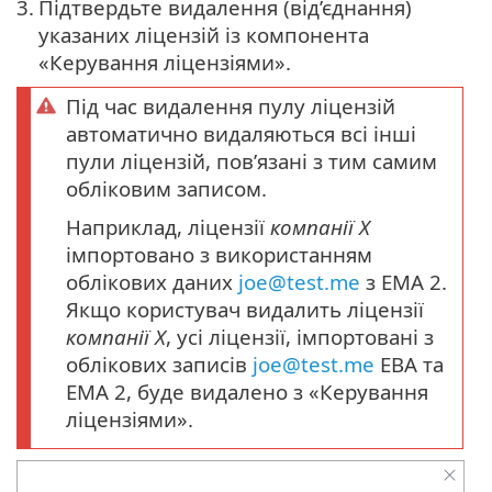
3.
Підтвердьте видалення (від’єднання)
указаних ліцензій із компонента
«Керування ліцензіями».
Під час видалення пулу ліцензій
автоматично видаляються всі інші
пули ліцензій, пов’язані з тим самим
обліковим записом.
Наприклад, ліцензії
компанії Х
імпортовано з використанням
облікових даних
joe@test.me
з EMA 2.
Якщо користувач видалить ліцензії
компанії Х
, усі ліцензії, імпортовані з
облікових записів
joe@test.me
EBA та
EMA 2, буде видалено з «Керування
ліцензіями».