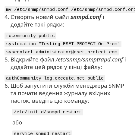
mv /etc/snmp/snmpd.conf /etc/snmp/snmpd.conf.or
4.
Створіть новий файл
snmpd.conf
і
додайте такі рядки:
rocommunity public
syslocation "Testing ESET PROTECT On-Prem"
syscontact administrator@eset_protect.com
5.
Відкрийте файл
/etc/snmp/snmptrapd.conf
і
додайте цей рядок у кінці файлу:
authCommunity log,execute,net public
6.
Щоб запустити служби менеджера SNMP
та почати ведення журналу вхідних
пасток, введіть цю команду:
/etc/init.d/snmpd restart
або
service snmpd restart