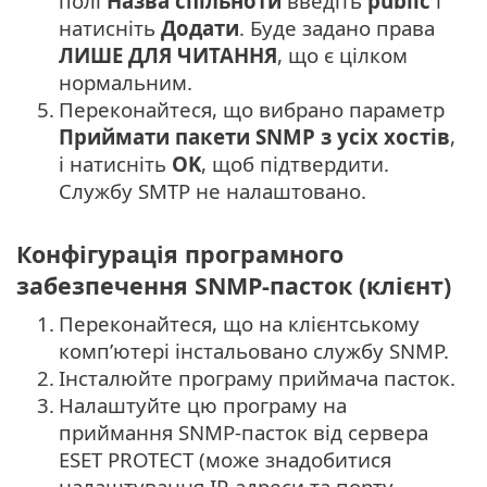
полі
Назва спільноти
введіть
public
і
натисніть
Додати
. Буде задано права
ЛИШЕ ДЛЯ ЧИТАННЯ
, що є цілком
нормальним.
5.
Переконайтеся, що вибрано параметр
Приймати пакети SNMP з усіх хостів
,
і натисніть
OK
, щоб підтвердити.
Службу SMTP не налаштовано.
Конфігурація програмного
забезпечення SNMP-пасток (клієнт)
1.
Переконайтеся, що на клієнтському
комп’ютері інстальовано службу SNMP.
2.
Інсталюйте програму приймача пасток.
3.
Налаштуйте цю програму на
приймання SNMP-пасток від сервера
ESET PROTECT (може знадобитися
налаштування IP-адреси та порту