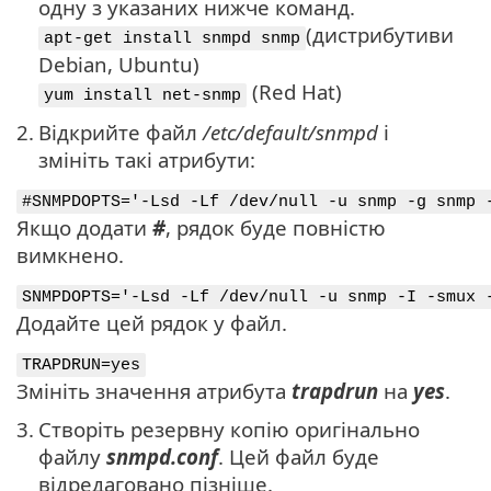
одну з указаних нижче команд.
(дистрибутиви
apt-get install snmpd snmp
Debian, Ubuntu)
(Red Hat)
yum install net-snmp
2.
Відкрийте файл
/etc/default/snmpd
і
змініть такі атрибути:
#SNMPDOPTS='-Lsd -Lf /dev/null -u snmp -g snmp 
Якщо додати
#
, рядок буде повністю
вимкнено.
SNMPDOPTS='-Lsd -Lf /dev/null -u snmp -I -smux 
Додайте цей рядок у файл.
TRAPDRUN=yes
Змініть значення атрибута
trapdrun
на
yes
.
3.
Створіть резервну копію оригінально
файлу
snmpd.conf
. Цей файл буде
відредаговано пізніше.