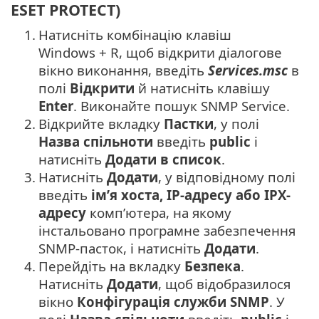
ESET PROTECT)
1.
Натисніть комбінацію клавіш
Windows + R, щоб відкрити діалогове
вікно виконання, введіть
Services.msc
в
полі
Відкрити
й натисніть клавішу
Enter
. Виконайте пошук SNMP Service.
2.
Відкрийте вкладку
Пастки
, у полі
Назва спільноти
введіть
public
і
натисніть
Додати в список
.
3.
Натисніть
Додати
, у відповідному полі
введіть
ім’я хоста, IP-адресу або IPX-
адресу
комп’ютера, на якому
інстальовано програмне забезпечення
SNMP-пасток, і натисніть
Додати
.
4.
Перейдіть на вкладку
Безпека
.
Натисніть
Додати
, щоб відобразилося
вікно
Конфігурація служби SNMP
. У