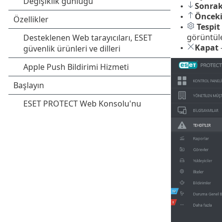
Sonrak
•
Öncek
•
Tespit 
•
görüntüle
Kapat
-
•