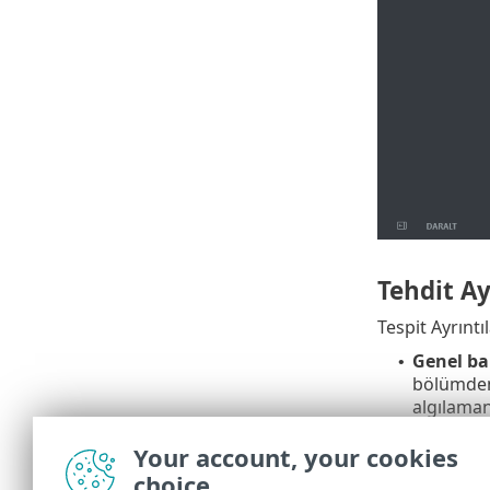
Tehdit Ay
Tespit Ayrıntı
Genel ba
•
bölümden 
algılaman
Ayrın
Your account, your cookies
choice
Gerçekle
•