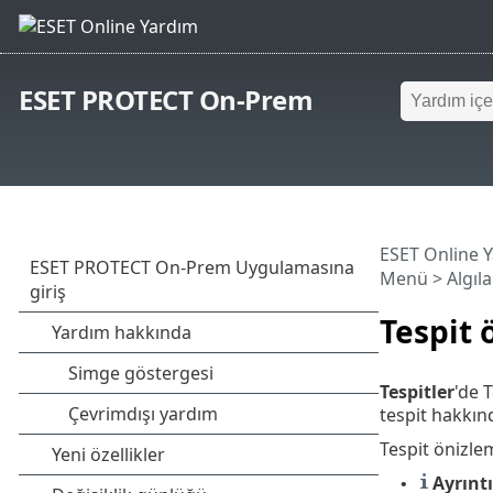
ESET PROTECT On-Prem
ESET Online 
Menü
>
Algıl
Tespit 
Tespitler
'de 
tespit hakkınd
Tespit önizl
Ayrıntı
•