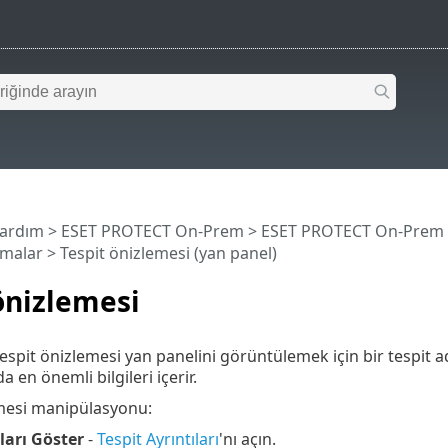
Yardım
>
ESET PROTECT On-Prem
>
ESET PROTECT On-Prem
amalar
> Tespit önizlemesi (yan panel)
önizlemesi
Tespit önizlemesi yan panelini görüntülemek için bir tespit adı
a en önemli bilgileri içerir.
emesi manipülasyonu:
ları Göster
-
Tespit Ayrıntıları
'nı açın.