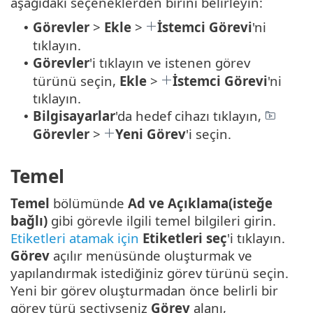
aşağıdaki seçeneklerden birini belirleyin:
Görevler
>
Ekle
>
İstemci Görevi
'ni
•
tıklayın.
Görevler
'i tıklayın ve istenen görev
•
türünü seçin,
Ekle
>
İstemci Görevi
'ni
tıklayın.
Bilgisayarlar
'da hedef cihazı tıklayın,
•
Görevler
>
Yeni Görev
'i seçin.
Temel
Temel
bölümünde
Ad ve Açıklama(isteğe
bağlı)
gibi görevle ilgili temel bilgileri girin.
Etiketleri atamak için
Etiketleri seç
'i tıklayın.
Görev
açılır menüsünde oluşturmak ve
yapılandırmak istediğiniz görev türünü seçin.
Yeni bir görev oluşturmadan önce belirli bir
görev türü seçtiyseniz
Görev
alanı,