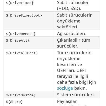
Sabit sürücüler
${DriveFixed}
(HDD, SSD).
Sabit sürücülerin
${DriveFixedBoot}
önyükleme
sektörleri.
Ağ sürücüleri.
${DriveRemote}
Çıkarılabilir tüm
${DriveAll}
sürücüler.
Tüm sürücülerin
${DriveAllBoot}
önyükleme
kesimleri ve
UEFI'ları. UEFI
tarayıcı ile ilgili
daha fazla bilgi için
sözlüğe
bakın.
Sistem sürücüleri.
${DriveSystem}
Paylaşılan
${Share}