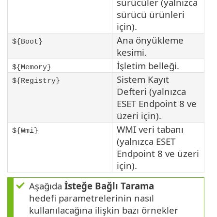
sürücüler (yalnızca
sürücü ürünleri
için).
Ana önyükleme
${Boot}
kesimi.
İşletim belleği.
${Memory}
Sistem Kayıt
${Registry}
Defteri (yalnızca
ESET Endpoint 8 ve
üzeri için).
WMI veri tabanı
${Wmi}
(yalnızca ESET
Endpoint 8 ve üzeri
için).
Aşağıda
İsteğe Bağlı Tarama
hedefi parametrelerinin nasıl
kullanılacağına ilişkin bazı örnekler