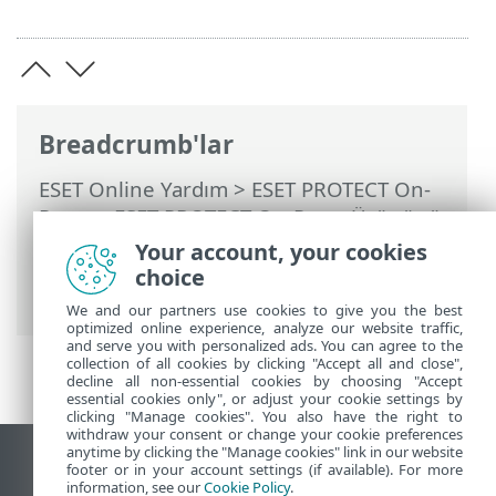
Breadcrumb'lar
ESET Online Yardım
>
ESET PROTECT On-
Prem
>
ESET PROTECT On-Prem Ürününü
Kullanma
>
ESET PROTECT On-Prem Ana
Your account, your cookies
Menü
>
Görevler
>
İstemci Görevleri
>
choice
İsteğe Bağlı Tarama
We and our partners use cookies to give you the best
optimized online experience, analyze our website traffic,
and serve you with personalized ads. You can agree to the
collection of all cookies by clicking "Accept all and close",
decline all non-essential cookies by choosing "Accept
essential cookies only", or adjust your cookie settings by
clicking "Manage cookies". You also have the right to
withdraw your consent or change your cookie preferences
anytime by clicking the "Manage cookies" link in our website
Masaüstü sitesini görüntüle
footer or in your account settings (if available). For more
information, see our
Cookie Policy
.