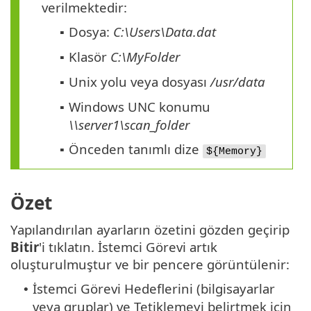
verilmektedir:
Dosya:
C:\Users\Data.dat
▪
Klasör
C:\MyFolder
▪
Unix yolu veya dosyası
/usr/data
▪
Windows UNC konumu
▪
\\server1\scan_folder
Önceden tanımlı dize
▪
${Memory}
Özet
Yapılandırılan ayarların özetini gözden geçirip
Bitir
'i tıklatın. İstemci Görevi artık
oluşturulmuştur ve bir pencere görüntülenir:
İstemci Görevi Hedeflerini (bilgisayarlar
•
veya gruplar) ve Tetiklemeyi belirtmek için