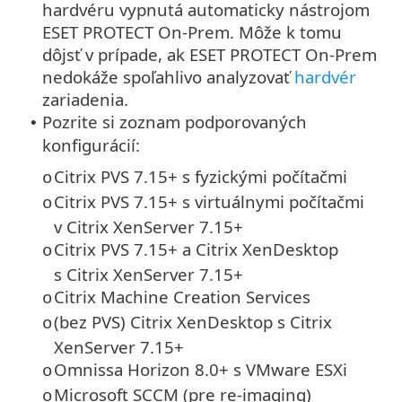
hardvéru vypnutá automaticky nástrojom
ESET PROTECT On-Prem. Môže k tomu
dôjsť v prípade, ak ESET PROTECT On-Prem
nedokáže spoľahlivo analyzovať
hardvér
zariadenia.
Pozrite si zoznam podporovaných
•
konfigurácií:
Citrix PVS 7.15+ s fyzickými počítačmi
o
Citrix PVS 7.15+ s virtuálnymi počítačmi
o
v Citrix XenServer 7.15+
Citrix PVS 7.15+ a Citrix XenDesktop
o
s Citrix XenServer 7.15+
Citrix Machine Creation Services
o
(bez PVS) Citrix XenDesktop s Citrix
o
XenServer 7.15+
Omnissa Horizon 8.0+ s VMware ESXi
o
Microsoft SCCM (pre re-imaging)
o