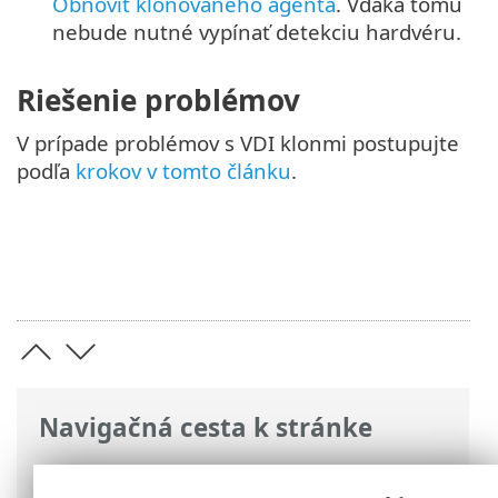
Obnoviť klonovaného agenta
. Vďaka tomu
nebude nutné vypínať detekciu hardvéru.
Riešenie problémov
V prípade problémov s VDI klonmi postupujte
podľa
krokov v tomto článku
.
Navigačná cesta k stránke
ESET Online pomocník
>
ESET PROTECT