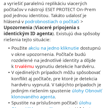
a vyriešiť paralelnú replikáciu viacerých
počítačov v nástroji ESET PROTECT On-Prem
pod jednou identitou. Takáto udalosť je
hlásená v
podrobnostiach o počítači
>
Upozornenia
(
Viaceré pripojenia s
identickým ID agenta
). Existujú dva spôsoby
riešenia tejto situácie:
Použite
akciu na jedno kliknutie
dostupnú
•
v okne upozornenia. Počítače budú
rozdelené na jednotlivé identity a dôjde
k
trvalému
vypnutiu detekcie hardvéru.
V ojedinelých prípadoch môžu spôsobovať
•
konflikt aj počítače, pre ktoré je detekcia
hardvéru vypnutá. V takýchto prípadoch je
jediným riešením spustenie
úlohy Obnoviť
klonovaného agenta
.
Spustite na príslušnom počítači
úlohu
•