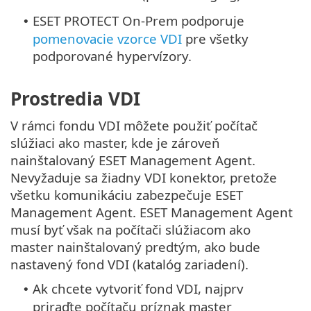
ESET PROTECT On-Prem podporuje
•
pomenovacie vzorce VDI
pre všetky
podporované hypervízory.
Prostredia VDI
V rámci fondu VDI môžete použiť počítač
slúžiaci ako master, kde je zároveň
nainštalovaný ESET Management Agent.
Nevyžaduje sa žiadny VDI konektor, pretože
všetku komunikáciu zabezpečuje ESET
Management Agent. ESET Management Agent
musí byť však na počítači slúžiacom ako
master nainštalovaný predtým, ako bude
nastavený fond VDI (katalóg zariadení).
Ak chcete vytvoriť fond VDI, najprv
•
priraďte počítaču príznak master