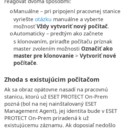
reagovať dvoma spôsobmi:
Manuálne – pri pripojení pracovnej stanice
o
vyriešte
otázku
manuálne a vyberte
možnosť
Vždy vytvoriť nový počítač
.
Automaticky – predtým ako začnete
o
s klonovaním, priraďte počítaču príznak
master zvolením možnosti
Označiť ako
master pre klonovanie
>
Vytvoriť nové
počítače
.
Zhoda s existujúcim počítačom
Ak sa obraz opätovne nasadí na pracovnú
stanicu, ktorú už ESET PROTECT On-Prem
pozná (bol na nej nainštalovaný ESET
Management Agent), jej identita bude v ESET
PROTECT On-Prem priradená k už
existujúcemu záznamu. Ak doposiaľ nedošlo