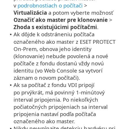
v
podrobnostiach o počítači
>
Virtualizácia
a potom vyberte možnosť
Označiť ako master pre klonovanie
>
Zhoda s existujúcimi počítačmi
.
Ak dôjde k odstráneniu počítača
•
označeného ako master z ESET PROTECT
On-Prem, obnova jeho identity
(klonovanie) nebude povolená a nové
počítače z fondu dostanú vždy novú
identitu (vo Web Console sa vytvorí
záznam o novom počítači).
Ak sa počítač z fondu VDI pripojí
•
po prvýkrát, má povinný 1‑minútový
interval pripojenia. Po niekoľkých
počiatočných pripojeniach sa interval
pripojenia nastaví podľa počítača
označeného ako master.
Nikdy nevypínajte detekciu hardvéru pri
•