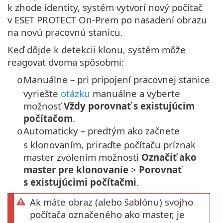
k zhode identity, systém vytvorí nový počítač
v ESET PROTECT On-Prem po nasadení obrazu
na novú pracovnú stanicu.
Keď dôjde k detekcii klonu, systém môže
reagovať dvoma spôsobmi:
Manuálne – pri pripojení pracovnej stanice
o
vyriešte
otázku
manuálne a vyberte
možnosť
Vždy porovnať s existujúcim
počítačom
.
Automaticky – predtým ako začnete
o
s klonovaním, priraďte počítaču príznak
master zvolením možnosti
Označiť ako
master pre klonovanie
>
Porovnať
s existujúcimi počítačmi
.
Ak máte obraz (alebo šablónu) svojho
počítača označeného ako master, je